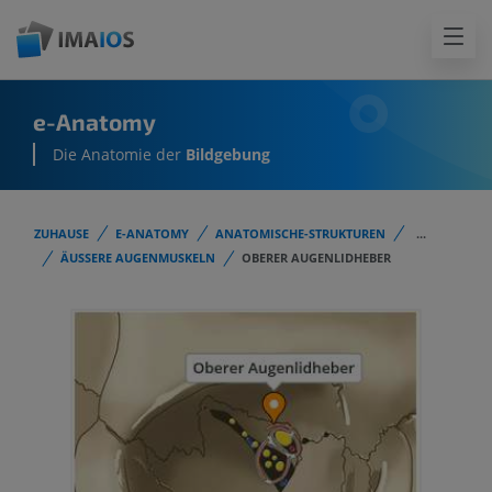
e-Anatomy
Die Anatomie der
Bildgebung
ZUHAUSE
E-ANATOMY
ANATOMISCHE-STRUKTUREN
...
ÄUSSERE AUGENMUSKELN
OBERER AUGENLIDHEBER