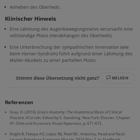
Anheben des Oberlieds.
Klinischer Hinweis
Eine Lähmung des Augenbewegungsnervs verursacht eine
vollständige Ptosis (Herabhängen des Oberlieds).
Eine Unterbrechung der sympathischen Innervation (wie
beim Horner-Syndrom) führt aufgrund einer Lähmung des
Müller-Muskels zu einer partiellen Ptosis.
Stimmt diese Übersetzung nicht ganz?
MELDEN
Referenzen
Gray, H. (2016)
Gray’s Anatomy: The Anatomical Basis of Clinical
Practice
. 41st edn. Edited by S. Standring. New York: Elsevier. Chapter
41: Orbit and Accessory Visual Apparatus, p. 671-672.
Knight B, Fakoya AO, Lopez MJ, Patel BC. Anatomy, Head and Neck:
Levator Palpebrae Superioris Muscle. 2024 May 7. In: StatPearls