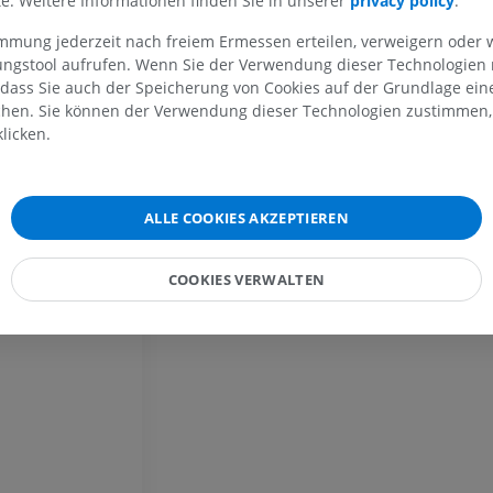
lte. Weitere Informationen finden Sie in unserer
privacy policy
.
ene
MRT der oberen Extremität
Untere Extrem
MRT
Abbildungen
immung jederzeit nach freiem Ermessen erteilen, verweigern oder 
PREMIUM
PREMIUM
lungstool aufrufen. Wenn Sie der Verwendung dieser Technologien
 dass Sie auch der Speicherung von Cookies auf der Grundlage ein
MRT der Schulter
Röntgenaufna
chen. Sie können der Verwendung dieser Technologien zustimmen, 
MRT
unteren Extre
licken.
Röntgenbilder
PREMIUM
KOSTENLOS
MRT des Handgelenks
ALLE COOKIES AKZEPTIEREN
MRT
MRT der unter
MRT
PREMIUM
COOKIES VERWALTEN
PREMIUM
MRT des Ellenbogens
MRT
Hüft-MRT
MRT
PREMIUM
PREMIUM
MRT der Hand
MRT
Knie-MRT
MRT
PREMIUM
PREMIUM