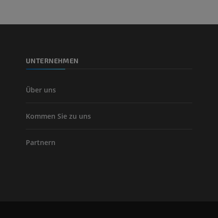
Beinarterien u
CT
KOSTENLOS
UNTERNEHMEN
Arteriografie 
Extremität
Angiographie
Über uns
KOSTENLOS
Kommen Sie zu uns
Partnern