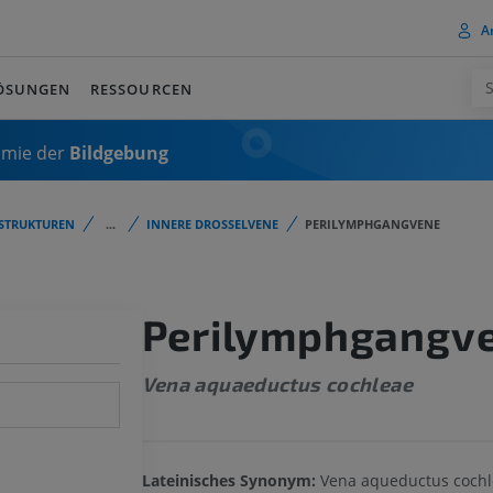
A
ÖSUNGEN
RESSOURCEN
omie der
Bildgebung
STRUKTUREN
...
INNERE DROSSELVENE
PERILYMPHGANGVENE
Perilymphgangv
Vena aquaeductus cochleae
Lateinisches Synonym:
Vena aqueductus cochl