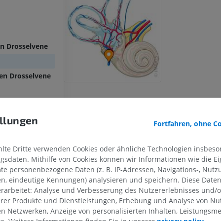
en Drosselvene
ren Drosselvene
llungen
Fortfahren, ohne C
zungennervs
te Dritte verwenden Cookies oder ähnliche Technologien insbeson
e
sdaten. Mithilfe von Cookies können wir Informationen wie die Ei
ene
te personenbezogene Daten (z. B. IP-Adressen, Navigations-, Nutz
en, eindeutige Kennungen) analysieren und speichern. Diese Date
rarbeitet: Analyse und Verbesserung des Nutzererlebnisses und/
ene
OBERE GLIEDMASSE
UNTERE GLIEDMASSE
erer Produkte und Dienstleistungen, Erhebung und Analyse von Nu
ne
len Netzwerken, Anzeige von personalisierten Inhalten, Leistungs