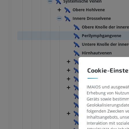
Systemische Venen
Obere Hohlvene
Innere Drosselvene
Obere Knolle der inner
Perilymphgangvene
Untere Knolle der inne
Hirnhautvenen
Rachen-Venengeflecht
Cookie-Einste
Zungenvene
Begleitvene des Unter
IMAIOS und ausgewähl
Obere Schilddrüsenven
Erhebung von Nutzung
Mittlere Schilddrüsenv
Geräts sowie bestimm
Kopfwendervene
Geolokalisierungsdat
folgenden Zwecken ve
Gemeinsame Gesichtsv
SPRUNGGELENK-FUSS
Inhaltsangebots, uns
Linke innere Drosselve
Interaktion mit sozia