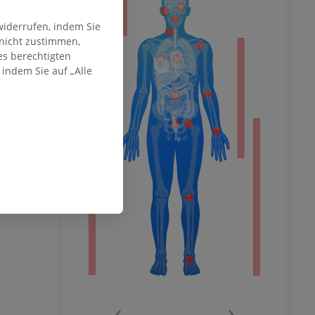
ität
widerrufen, indem Sie
 nicht zustimmen,
es berechtigten
hme der
indem Sie auf „Alle
mität
en Extremität
‹
›