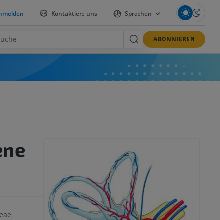
nmelden
Kontaktiere uns
Sprachen
ABONNIEREN
ene
eae