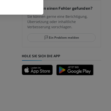
 des
Sie haben einen Fehler gefunden?
mm
Sie können gerne eine Berichtigung,
Übersetzung oder inhaltliche
Verbesserung vorschlagen.
ggelenks und
Ein Problem melden
HOLE SIE SICH DIE APP
n
nd -knochen