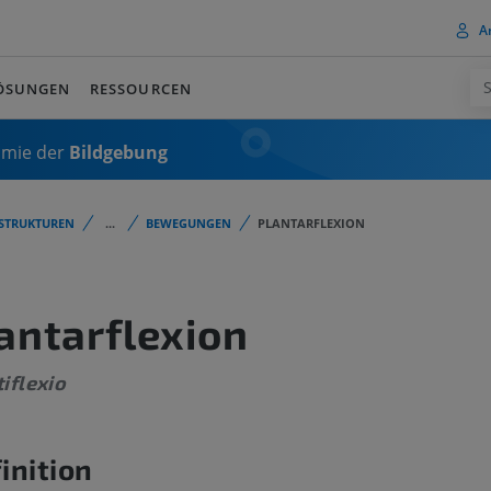
A
ÖSUNGEN
RESSOURCEN
omie der
Bildgebung
STRUKTUREN
...
BEWEGUNGEN
PLANTARFLEXION
antarflexion
iflexio
inition