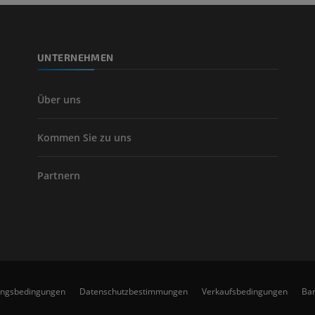
CT
KOSTENLOS
UNTERNEHMEN
Arteriografie 
Extremität
Angiographie
Über uns
KOSTENLOS
Kommen Sie zu uns
Partnern
ungsbedingungen
Datenschutzbestimmungen
Verkaufsbedingungen
Bar