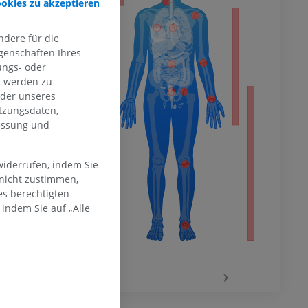
ookies zu akzeptieren
dere für die
hme der
mität
genschaften Ihres
RL:
ungs- oder
/
[accessed
n werden zu
oder unseres
tzungsdaten,
 in
en Extremität
messung und
18249
natomy for
widerrufen, indem Sie
 nicht zustimmen,
es berechtigten
indem Sie auf „Alle
‹
›