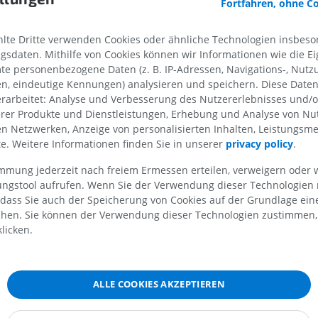
Fortfahren, ohne C
PREMIUM
PREMIUM
te Dritte verwenden Cookies oder ähnliche Technologien insbeson
MRT der Schulter
Röntgenaufna
renzen
MRT
unteren Extre
sdaten. Mithilfe von Cookies können wir Informationen wie die Ei
s, O. (2020). Anatomical terms of movement in
‘TeachMeAnatomy’
. Available at U
Röntgenbilder
te personenbezogene Daten (z. B. IP-Adressen, Navigations-, Nutz
PREMIUM
s://teachmeanatomy.info/the-basics/anatomical-terminology/terms-of-movement
en, eindeutige Kennungen) analysieren und speichern. Diese Date
KOSTENLOS
eb 12th, 2023]
rarbeitet: Analyse und Verbesserung des Nutzererlebnisses und/
MRT des Handgelenks
erer Produkte und Dienstleistungen, Erhebung und Analyse von Nu
son, W. and Johnson, J. (2017). Everything you need to know about plantar flexion
MRT
MRT der unter
len Netzwerken, Anzeige von personalisierten Inhalten, Leistungs
icalNewsToday’
. Available at URL:
https://www.medicalnewstoday.com/articles/3
MRT
PREMIUM
essed on Feb 12th, 2023]
lte. Weitere Informationen finden Sie in unserer
privacy policy
.
PREMIUM
, R.L., Vogl, A.W. and Mitchell, A.W.M. (2009). ‘Chapter 6: Lower Limb’ in
Gray’s a
immung jederzeit nach freiem Ermessen erteilen, verweigern oder 
MRT des Ellenbogens
ents.
(2nd ed.) Philadelphia PA 19103-2899: Elsevier, pp. 513-516.
lungstool aufrufen. Wenn Sie der Verwendung dieser Technologien
MRT
Hüft-MRT
 dass Sie auch der Speicherung von Cookies auf der Grundlage ein
MRT
PREMIUM
chen. Sie können der Verwendung dieser Technologien zustimmen, 
PREMIUM
licken.
MRT der Hand
MRT
Knie-MRT
MRT
PREMIUM
ALLE COOKIES AKZEPTIEREN
PREMIUM
Röntgenaufnahme der