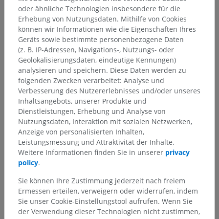
oder ähnliche Technologien insbesondere für die
Erhebung von Nutzungsdaten. Mithilfe von Cookies
Anatomie des Menschen 1
können wir Informationen wie die Eigenschaften Ihres
Geräts sowie bestimmte personenbezogene Daten
Systematische Anatomie
>
Nervensystem
>
(z. B. IP-Adressen, Navigations-, Nutzungs- oder
Zentraler Abschnitt; Zentralnervensystem
>
Geolokalisierungsdaten, eindeutige Kennungen)
Rückenmark
>
Graue Substanz
>
analysieren und speichern. Diese Daten werden zu
Säulen der grauen Substanz
>
Vordersäule
>
folgenden Zwecken verarbeitet: Analyse und
Vorderhorn
>
Posteromedialkern
Verbesserung des Nutzererlebnisses und/oder unseres
Inhaltsangebots, unserer Produkte und
Darunterliegende Strukturen:
Für dieses anatomische
Dienstleistungen, Erhebung und Analyse von
Teil gibt es keine zugehörigen Strukturen
Nutzungsdaten, Interaktion mit sozialen Netzwerken,
Anzeige von personalisierten Inhalten,
Leistungsmessung und Attraktivität der Inhalte.
Anatomie des Menschen
Weitere Informationen finden Sie in unserer
privacy
policy
.
Sie können Ihre Zustimmung jederzeit nach freiem
Ermessen erteilen, verweigern oder widerrufen, indem
Übersetzungen
Sie unser Cookie-Einstellungstool aufrufen. Wenn Sie
der Verwendung dieser Technologien nicht zustimmen,