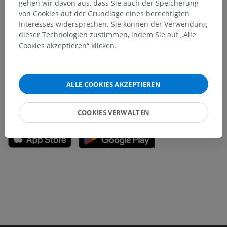
gehen wir davon aus, dass Sie auch der Speicherung
von Cookies auf der Grundlage eines berechtigten
Sie haben einen Fehler gefunden?
Interesses widersprechen. Sie können der Verwendung
dieser Technologien zustimmen, indem Sie auf „Alle
Sie können gerne eine Berichtigung, Übersetzung oder
Cookies akzeptieren“ klicken.
inhaltliche Verbesserung vorschlagen.
Ein Problem melden
ALLE COOKIES AKZEPTIEREN
HOLE SIE SICH DIE APP
COOKIES VERWALTEN