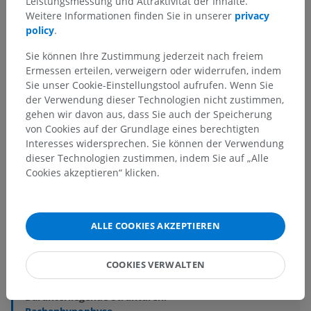
Leistungsmessung und Attraktivität der Inhalte.
Weitere Informationen finden Sie in unserer
privacy
policy
.
Sie können Ihre Zustimmung jederzeit nach freiem
Ermessen erteilen, verweigern oder widerrufen, indem
Sie unser Cookie-Einstellungstool aufrufen. Wenn Sie
der Verwendung dieser Technologien nicht zustimmen,
gehen wir davon aus, dass Sie auch der Speicherung
von Cookies auf der Grundlage eines berechtigten
Interesses widersprechen. Sie können der Verwendung
dieser Technologien zustimmen, indem Sie auf „Alle
Anatomische Hierarchie
Cookies akzeptieren“ klicken.
Anatomie des Menschen 2
ALLE COOKIES AKZEPTIEREN
Menschlicher Körper
>
Eingeweidesysteme
>
Verdauungsapparat
>
Rachen
>
Nasenrachen
>
COOKIES VERWALTEN
Rachengewölbe
Darunterliegende Strukturen: