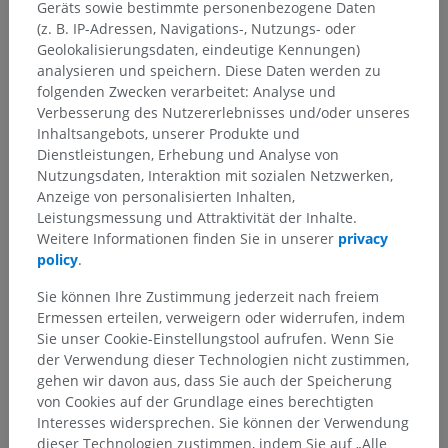
Anatomie des Menschen 2
Geräts sowie bestimmte personenbezogene Daten
(z. B. IP-Adressen, Navigations-, Nutzungs- oder
Menschlicher Körper
>
Muskuloskelettale Systeme
>
Geolokalisierungsdaten, eindeutige Kennungen)
Skelettsystem
>
Schädel
>
analysieren und speichern. Diese Daten werden zu
Scheitel des Schädelknochens
folgenden Zwecken verarbeitet: Analyse und
Verbesserung des Nutzererlebnisses und/oder unseres
Darunterliegende Strukturen:
Für dieses anatomische
Inhaltsangebots, unserer Produkte und
Teil gibt es keine zugehörigen Strukturen
Dienstleistungen, Erhebung und Analyse von
Nutzungsdaten, Interaktion mit sozialen Netzwerken,
Anzeige von personalisierten Inhalten,
Leistungsmessung und Attraktivität der Inhalte.
Weitere Informationen finden Sie in unserer
privacy
Übersetzungen
policy
.
Sie können Ihre Zustimmung jederzeit nach freiem
Ermessen erteilen, verweigern oder widerrufen, indem
Sie unser Cookie-Einstellungstool aufrufen. Wenn Sie
Sie haben einen Fehler gefunden?
der Verwendung dieser Technologien nicht zustimmen,
Sie können gerne eine Berichtigung, Übersetzung oder
gehen wir davon aus, dass Sie auch der Speicherung
inhaltliche Verbesserung vorschlagen.
von Cookies auf der Grundlage eines berechtigten
Interesses widersprechen. Sie können der Verwendung
dieser Technologien zustimmen, indem Sie auf „Alle
Ein Problem melden