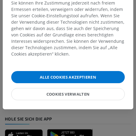
Darunterliegende Strukturen:
Für dieses anatomische
Sie können Ihre Zustimmung jederzeit nach freiem
Teil gibt es keine zugehörigen Strukturen
Ermessen erteilen, verweigern oder widerrufen, indem
Sie unser Cookie-Einstellungstool aufrufen. Wenn Sie
der Verwendung dieser Technologien nicht zustimmen,
gehen wir davon aus, dass Sie auch der Speicherung
von Cookies auf der Grundlage eines berechtigten
Übersetzungen
Interesses widersprechen. Sie können der Verwendung
dieser Technologien zustimmen, indem Sie auf „Alle
Cookies akzeptieren“ klicken.
Sie haben einen Fehler gefunden?
Sie können gerne eine Berichtigung, Übersetzung oder
ALLE COOKIES AKZEPTIEREN
inhaltliche Verbesserung vorschlagen.
COOKIES VERWALTEN
Ein Problem melden
HOLE SIE SICH DIE APP