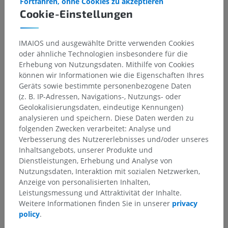
Fortfahren, ohne Cookies zu akzeptieren
Cookie-Einstellungen
IMAIOS und ausgewählte Dritte verwenden Cookies
oder ähnliche Technologien insbesondere für die
Erhebung von Nutzungsdaten. Mithilfe von Cookies
können wir Informationen wie die Eigenschaften Ihres
Geräts sowie bestimmte personenbezogene Daten
(z. B. IP-Adressen, Navigations-, Nutzungs- oder
Geolokalisierungsdaten, eindeutige Kennungen)
analysieren und speichern. Diese Daten werden zu
folgenden Zwecken verarbeitet: Analyse und
Anatomische Hierarchie
Verbesserung des Nutzererlebnisses und/oder unseres
Inhaltsangebots, unserer Produkte und
Dienstleistungen, Erhebung und Analyse von
Anatomie des Menschen 1
Nutzungsdaten, Interaktion mit sozialen Netzwerken,
Anzeige von personalisierten Inhalten,
Systematische Anatomie
>
Verdauungsapparat
>
Leistungsmessung und Attraktivität der Inhalte.
Dickdarm
>
Schleimhaut
>
Weitere Informationen finden Sie in unserer
privacy
Schicht glatter Muskelzellen
policy
.