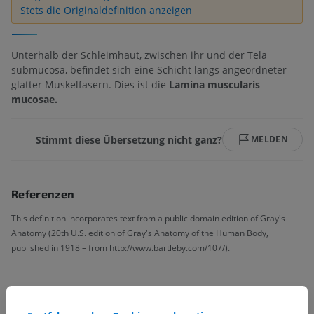
Stets die Originaldefinition anzeigen
Unterhalb der Schleimhaut, zwischen ihr und der Tela
submucosa, befindet sich eine Schicht längs angeordneter
glatter Muskelfasern. Dies ist die
Lamina muscularis
mucosae.
Stimmt diese Übersetzung nicht ganz?
MELDEN
Referenzen
This definition incorporates text from a public domain edition of Gray's
Anatomy (20th U.S. edition of Gray's Anatomy of the Human Body,
published in 1918 – from http://www.bartleby.com/107/).
Galerie