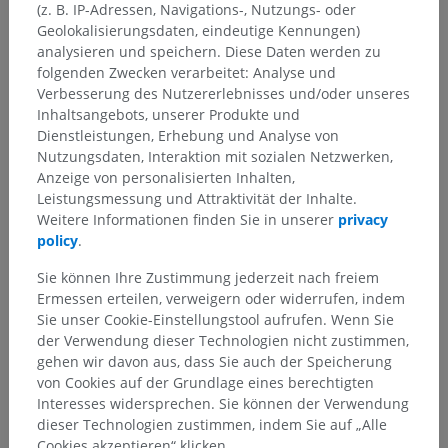
(z. B. IP-Adressen, Navigations-, Nutzungs- oder
Anatomie des Menschen 1
Geolokalisierungsdaten, eindeutige Kennungen)
Allgemeine Anatomie
>
Bewegungen
>
Streckung
analysieren und speichern. Diese Daten werden zu
folgenden Zwecken verarbeitet: Analyse und
Darunterliegende Strukturen:
Für dieses anatomische
Verbesserung des Nutzererlebnisses und/oder unseres
Teil gibt es keine zugehörigen Strukturen
Inhaltsangebots, unserer Produkte und
Dienstleistungen, Erhebung und Analyse von
Nutzungsdaten, Interaktion mit sozialen Netzwerken,
Anzeige von personalisierten Inhalten,
Leistungsmessung und Attraktivität der Inhalte.
Übersetzungen
Weitere Informationen finden Sie in unserer
privacy
policy
.
Sie können Ihre Zustimmung jederzeit nach freiem
Ermessen erteilen, verweigern oder widerrufen, indem
Sie haben einen Fehler gefunden?
Sie unser Cookie-Einstellungstool aufrufen. Wenn Sie
der Verwendung dieser Technologien nicht zustimmen,
Sie können gerne eine Berichtigung, Übersetzung oder
gehen wir davon aus, dass Sie auch der Speicherung
inhaltliche Verbesserung vorschlagen.
von Cookies auf der Grundlage eines berechtigten
Interesses widersprechen. Sie können der Verwendung
Ein Problem melden
dieser Technologien zustimmen, indem Sie auf „Alle
Cookies akzeptieren“ klicken.