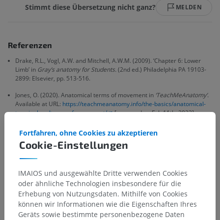
Stimmt diese Übersetzung nicht ganz?
MELDEN
Referenzen
Drake, R.L., Vogl, A.W. and Mitchell, A.W.M. (2009). ‘Chapter 6: Lower
Limb’ in
Gray’s anatomy for Students.
(2nd ed.) Philadelphia PA 19103-
2899: Elsevier, pp. 513-516.
Jones, O. (2020). Anatomical terms of movement in
‘TeachMeAnatomy’
.
Available at URL:
https://teachmeanatomy.info/the-basics/anatomical-
terminology/terms-of-movement/
[accessed on Feb 11th, 2023]
Fortfahren, ohne Cookies zu akzeptieren
Cookie-Einstellungen
Anatomische Hierarchie
IMAIOS und ausgewählte Dritte verwenden Cookies
oder ähnliche Technologien insbesondere für die
Erhebung von Nutzungsdaten. Mithilfe von Cookies
Anatomie des Menschen 2
können wir Informationen wie die Eigenschaften Ihres
Geräts sowie bestimmte personenbezogene Daten