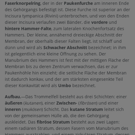
Faserknorpelring
, der in der
Paukenfurche
am inneren Ende
des Gehörgangs befestigt ist. Diese Furche ist superior an der
Incisura tympanica (Rivini) unterbrochen, und von den Enden
dieser Incisura verlaufen zwei Bänder, die
vordere
und
hintere Hammer-Falte
, zum lateralen Knochenfortsatz des
Hammers. Der kleine, annähernd dreieckige Abschnitt der
Membran, der oberhalb dieser Falten liegt, ist schlaff und
dünn und wird als
Schwacher Abschnitt
bezeichnet; in ihm
ist gelegentlich eine kleine Öffnung zu sehen. Der
Manubrium des Hammers ist fest mit der mittigen Fläche der
Membran bis zu deren Zentrum verwachsen, das er zur
Paukenhöhle hin einzieht; die seitliche Fläche der Membran
ist dadurch konkav, und der am stärksten eingesenkte Teil
dieser Konkavität wird als
Umbo
bezeichnet.
Aufbau.
—Das Trommelfell besteht aus drei Schichten: einer
äußeren
(
kutanen
), einer
Zwischen-
(
fibrösen
) und einer
inneren
(
mukösen
) Schicht. Das
kutane Stratum
leitet sich
von der gemeinsamen Hülle ab, die den Gehörgang
auskleidet. Das
fibröse Stratum
besteht aus zwei Lagen:
einem radiären Stratum, dessen Fasern vom Manubrium des
Hammers ausstrahlen, und einem zirkulären Stratum, dessen