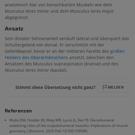
anatomisch klar von benachbarten Muskeln wie dem
Musculus teres minor und dem Musculus teres major
abgegrenzt.
Ansatz
Sein distaler Sehnenanteil verläuft lateral und überquert das
Schultergelenk von dorsal. Er verschmilzt mit der
Gelenkkapsel, bevor er an der mittleren Facette des
großen
Höckers des Oberarmknochens
ansetzt, zwischen den
Ansätzen des Musculus supraspinatus (kranial) und des
Musculus teres minor (kaudal).
Stimmt diese Übersetzung nicht ganz?
MELDEN
Referenzen
Mulla DM, Hodder JN, Maly MR, Lyons JL, Keir PJ. Glenohumeral
stabilizing roles of the scapulohumeral muscles: Implications of muscle
geometry. J Biomech. 2020 Feb 13;100:109589.