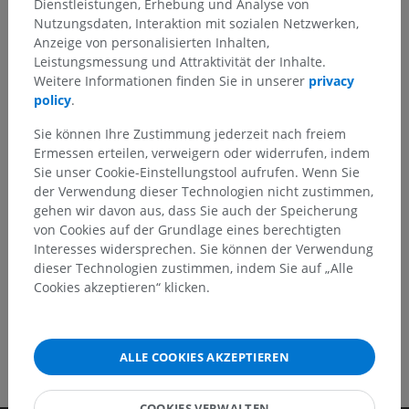
Dienstleistungen, Erhebung und Analyse von
Nutzungsdaten, Interaktion mit sozialen Netzwerken,
Sie haben einen Fehler gefunden?
Anzeige von personalisierten Inhalten,
Leistungsmessung und Attraktivität der Inhalte.
Sie können gerne eine Berichtigung, Übersetzung oder
Weitere Informationen finden Sie in unserer
privacy
inhaltliche Verbesserung vorschlagen.
policy
.
Ein Problem melden
Sie können Ihre Zustimmung jederzeit nach freiem
Ermessen erteilen, verweigern oder widerrufen, indem
Sie unser Cookie-Einstellungstool aufrufen. Wenn Sie
der Verwendung dieser Technologien nicht zustimmen,
HOLE SIE SICH DIE APP
gehen wir davon aus, dass Sie auch der Speicherung
von Cookies auf der Grundlage eines berechtigten
Interesses widersprechen. Sie können der Verwendung
dieser Technologien zustimmen, indem Sie auf „Alle
Cookies akzeptieren“ klicken.
ALLE COOKIES AKZEPTIEREN
COOKIES VERWALTEN