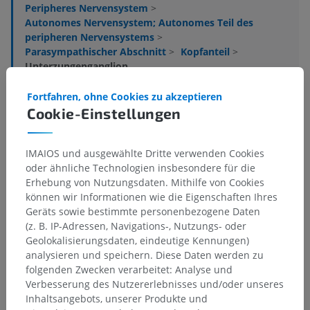
Peripheres Nervensystem
>
Autonomes Nervensystem; Autonomes Teil des
peripheren Nervensystems
>
Parasympathischer Abschnitt
>
Kopfanteil
>
Unterzungenganglion
Darunterliegende Strukturen:
Fortfahren, ohne Cookies zu akzeptieren
Paukensaite
Cookie-Einstellungen
IMAIOS und ausgewählte Dritte verwenden Cookies
Anatomie des Menschen
oder ähnliche Technologien insbesondere für die
Erhebung von Nutzungsdaten. Mithilfe von Cookies
können wir Informationen wie die Eigenschaften Ihres
Geräts sowie bestimmte personenbezogene Daten
Vergleichende Anatomie bei Tieren
(z. B. IP-Adressen, Navigations-, Nutzungs- oder
Geolokalisierungsdaten, eindeutige Kennungen)
analysieren und speichern. Diese Daten werden zu
folgenden Zwecken verarbeitet: Analyse und
Übersetzungen
Verbesserung des Nutzererlebnisses und/oder unseres
Inhaltsangebots, unserer Produkte und