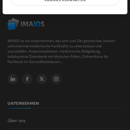
IMAIOS ist ein Unternehmen, das sich zum Ziel gesetzt hat, human-
und veterinärmedizinische Fachkräfte zu unterstützen und
auszubilden. Anatomieatlanten, medizinische Bildgebung,
kollaborative Datenbank mit klinischen Fällen, Online-Kurse für
Fachleute im Gesundheitswesen...
UNTERNEHMEN
Über uns