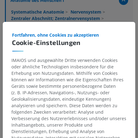
Anatomie des Menschen 1
Systematische Anatomie
>
Nervensystem
>
Zentraler Abschnitt; Zentralnervensystem
>
Rückenmark
>
Graue Substanz
>
Säulen der grauen Substanz
>
Vordersäule
>
Fortfahren, ohne Cookies zu akzeptieren
Vorderhorn
>
VIII
Cookie-Einstellungen
Darunterliegende Strukturen:
Für dieses anatomische
Teil gibt es keine zugehörigen Strukturen
IMAIOS und ausgewählte Dritte verwenden Cookies
oder ähnliche Technologien insbesondere für die
Erhebung von Nutzungsdaten. Mithilfe von Cookies
können wir Informationen wie die Eigenschaften Ihres
Anatomie des Menschen
Geräts sowie bestimmte personenbezogene Daten
(z. B. IP-Adressen, Navigations-, Nutzungs- oder
Geolokalisierungsdaten, eindeutige Kennungen)
analysieren und speichern. Diese Daten werden zu
Übersetzungen
folgenden Zwecken verarbeitet: Analyse und
Verbesserung des Nutzererlebnisses und/oder unseres
Inhaltsangebots, unserer Produkte und
Dienstleistungen, Erhebung und Analyse von
Sie haben einen Fehler gefunden?
Nutzungsdaten, Interaktion mit sozialen Netzwerken,