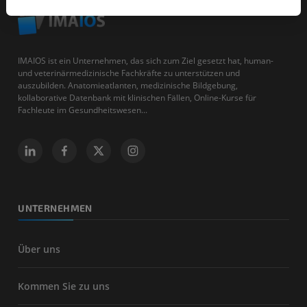
IMAIOS ist ein Unternehmen, das sich zum Ziel gesetzt hat, human-
und veterinärmedizinische Fachkräfte zu unterstützen und
auszubilden. Anatomieatlanten, medizinische Bildgebung,
kollaborative Datenbank mit klinischen Fällen, Online-Kurse für
Fachleute im Gesundheitswesen...
UNTERNEHMEN
Über uns
Kommen Sie zu uns