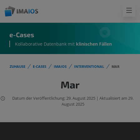
e-Cases
Kollaborative Datenbank mit
klinischen Fällen
ZUHAUSE
E-CASES
IMAIOS
INTERVENTIONAL
MAR
Mar
Datum der Veröffentlichung: 29. August 2025 | Aktualisiert am 29.
August 2025
Der IMAIOS DICOM Viewer wurde
nicht für den klinischen Einsatz
geprüft oder zertifiziert. Er ist