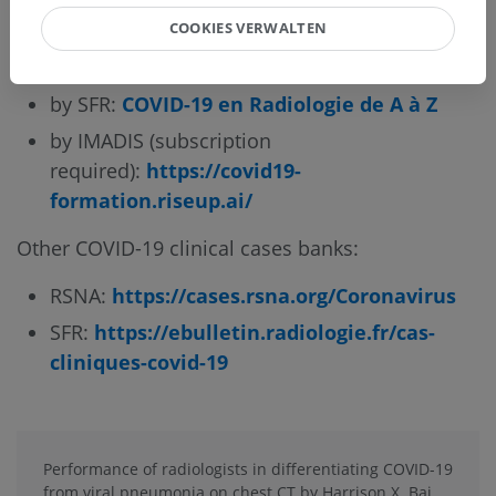
ovid19
COOKIES VERWALTEN
Free e-Learning courses on COVID-19:
by SFR:
COVID-19 en Radiologie de A à Z
by IMADIS (subscription
required):
https://covid19-
formation.riseup.ai/
Other COVID-19 clinical cases banks:
RSNA:
https://cases.rsna.org/Coronavirus
SFR:
https://ebulletin.radiologie.fr/cas-
cliniques-covid-19
Performance of radiologists in differentiating COVID-19
from viral pneumonia on chest CT by Harrison X. Bai,