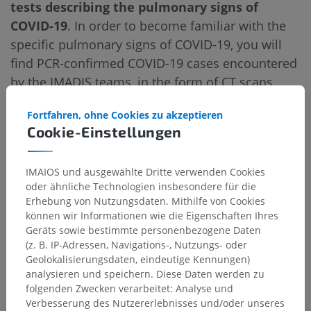
tests describing the pulmonary signs of
COVID-19
. In order to become familiar with the
specific pulmonary signs of COVID-19, you will
find PCR-confirmed COVID-19 cases encountered
by the IMADIS teams, in the form of CT scans
with complete image series: PCR-confirmed
Fortfahren, ohne Cookies zu akzeptieren
COVID-19 cases:
PCR-confirmed COVID-19 Cases
Cookie-Einstellungen
IMAIOS und ausgewählte Dritte verwenden Cookies
oder ähnliche Technologien insbesondere für die
Erhebung von Nutzungsdaten. Mithilfe von Cookies
können wir Informationen wie die Eigenschaften Ihres
Geräts sowie bestimmte personenbezogene Daten
(z. B. IP-Adressen, Navigations-, Nutzungs- oder
Geolokalisierungsdaten, eindeutige Kennungen)
analysieren und speichern. Diese Daten werden zu
folgenden Zwecken verarbeitet: Analyse und
Verbesserung des Nutzererlebnisses und/oder unseres