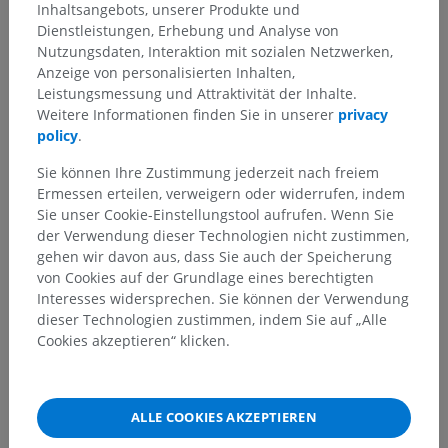
Inhaltsangebots, unserer Produkte und
Dienstleistungen, Erhebung und Analyse von
In addition, here are other useful resources
Nutzungsdaten, Interaktion mit sozialen Netzwerken,
for medical imaging professionals caring for
Anzeige von personalisierten Inhalten,
Leistungsmessung und Attraktivität der Inhalte.
patients with potential coronavirus disease:
Weitere Informationen finden Sie in unserer
privacy
policy
.
Monitoring the evolution of the pandemic in the
world:
https://coronavirus.jhu.edu/map.html
Sie können Ihre Zustimmung jederzeit nach freiem
Ermessen erteilen, verweigern oder widerrufen, indem
COVID-19 Dedicated Pages of the Learned
Sie unser Cookie-Einstellungstool aufrufen. Wenn Sie
Societies
der Verwendung dieser Technologien nicht zustimmen,
gehen wir davon aus, dass Sie auch der Speicherung
von Cookies auf der Grundlage eines berechtigten
Radiological Society of North
Interesses widersprechen. Sie können der Verwendung
America:
https://www.rsna.org/covid-19
dieser Technologien zustimmen, indem Sie auf „Alle
Scientific articles in RSNA
Cookies akzeptieren“ klicken.
journals:
https://pubs.rsna.org/2019-ncov
Société Française de
ALLE COOKIES AKZEPTIEREN
Radiologie:
https://ebulletin.radiologie.fr/c