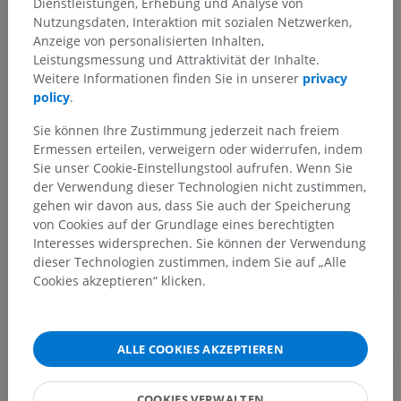
Dienstleistungen, Erhebung und Analyse von
Nutzungsdaten, Interaktion mit sozialen Netzwerken,
Tieranatomie
Anzeige von personalisierten Inhalten,
Nervensystem
>
Leistungsmessung und Attraktivität der Inhalte.
Pars peripherica; Systema nervosum periphericum
>
Weitere Informationen finden Sie in unserer
privacy
Rückenmarksnerven
>
Armgeflecht
>
policy
.
Dorsaler Brustkorbnerv
Sie können Ihre Zustimmung jederzeit nach freiem
Ermessen erteilen, verweigern oder widerrufen, indem
Darunterliegende Strukturen:
Für dieses anatomische
Sie unser Cookie-Einstellungstool aufrufen. Wenn Sie
Teil gibt es keine zugehörigen Strukturen
der Verwendung dieser Technologien nicht zustimmen,
gehen wir davon aus, dass Sie auch der Speicherung
von Cookies auf der Grundlage eines berechtigten
Interesses widersprechen. Sie können der Verwendung
Vergleichende Anatomie bei
dieser Technologien zustimmen, indem Sie auf „Alle
Cookies akzeptieren“ klicken.
Menschen
ALLE COOKIES AKZEPTIEREN
Übersetzungen
COOKIES VERWALTEN