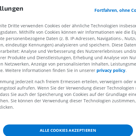
Abbildungen
Körper
llungen
CT
Fortfahren, ohne C
PREMIUM
KOSTENLOS
te Dritte verwenden Cookies oder ähnliche Technologien insbeson
Pferd - Osteologie
sdaten. Mithilfe von Cookies können wir Informationen wie die Ei
Röntgenbilder
te personenbezogene Daten (z. B. IP-Adressen, Navigations-, Nutz
KOSTENLOS
en, eindeutige Kennungen) analysieren und speichern. Diese Date
rarbeitet: Analyse und Verbesserung des Nutzererlebnisses und/
Pferd – Karpalgelenk
erer Produkte und Dienstleistungen, Erhebung und Analyse von Nu
CT
len Netzwerken, Anzeige von personalisierten Inhalten, Leistungs
PREMIUM
lte. Weitere Informationen finden Sie in unserer
privacy policy
.
immung jederzeit nach freiem Ermessen erteilen, verweigern oder 
Pferd – Myologie
lungstool aufrufen. Wenn Sie der Verwendung dieser Technologien
Abbildungen
 dass Sie auch der Speicherung von Cookies auf der Grundlage ein
PREMIUM
chen. Sie können der Verwendung dieser Technologien zustimmen, 
licken.
Pferd - Zehe
MRT
PREMIUM
ALLE COOKIES AKZEPTIEREN