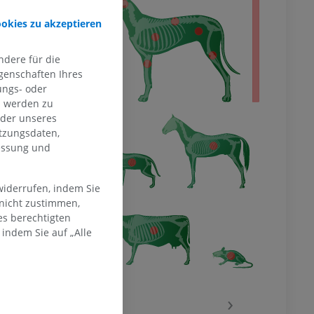
ookies zu akzeptieren
dere für die
genschaften Ihres
ungs- oder
n werden zu
oder unseres
tzungsdaten,
messung und
widerrufen, indem Sie
 nicht zustimmen,
es berechtigten
indem Sie auf „Alle
‹
›