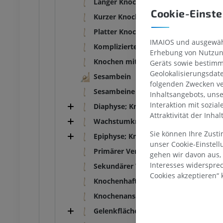
Langer Knochen
Abbildungen
Cookie-Einste
Kurzer Knochen
UM
KOSTENLOS
Platter Knochen
IMAIOS und ausgewähl
– Thorax
Rind - Osteologie
Komplizierter Knochen
Erhebung von Nutzung
Abbildungen
Knochen mit lufthaltigen Zellen
Geräts sowie bestimm
UM
PREMIUM
Geolokalisierungsdat
Sesambein
folgenden Zwecken ve
- Abdomen - Becken
Sesambeine
Inhaltsangebots, uns
Interaktion mit sozia
Diaphyse; Knochenmittelstück
UM
Attraktivität der Inha
Wachstumknorpel
Sie können Ihre Zust
Epiphyse; Knochenendstück
osteologie
unser Cookie-Einstel
nbilder
Primärer Verknöcherungszentrum
gehen wir davon aus,
UM
Interesses widerspre
Sekundärer Verknöcherungszentrum
Cookies akzeptieren“ k
Knochenhaft
– Osteologie
ungen
Knochenansätze
UM
Gelenkfläche