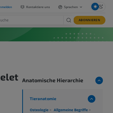
nmelden
Kontaktiere uns
Sprachen
ABONNIEREN
elet
Anatomische Hierarchie
Tieranatomie
Osteologie
>
Allgemeine Begriffe
>