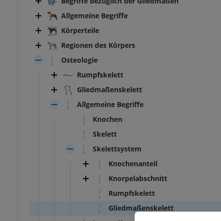
Begriffe bezüglich der Gliedmaßen
Allgemeine Begriffe
Körperteile
Regionen des Körpers
Osteologie
Rumpfskelett
Gliedmaßenskelett
Allgemeine Begriffe
Knochen
Skelett
Skelettsystem
Knochenanteil
Knorpelabschnitt
Rumpfskelett
RIND
Gliedmaßenskelett
 Kopf und Hals
Rind - Allgemeine Anatomie