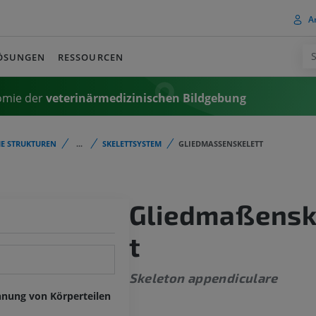
A
ÖSUNGEN
RESSOURCEN
omie der
veterinärmedizinischen Bildgebung
E STRUKTUREN
...
SKELETTSYSTEM
GLIEDMASSENSKELETT
Gliedmaßensk
t
Skeleton appendiculare
hnung von Körperteilen