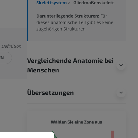
Skelettsystem
>
Gliedmaßenskelett
Darunterliegende Strukturen:
Für
dieses anatomische Teil gibt es keine
zugehörigen Strukturen
 Definition
EN
Vergleichende Anatomie bei
Menschen
Übersetzungen
HUND -
Wählen Sie eine Zone aus
s - der ganze