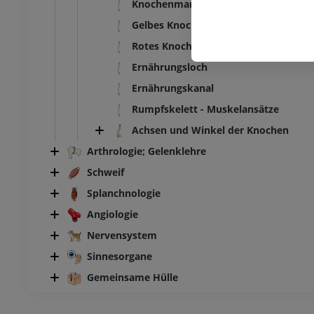
Knochenmarkhöhle
Gelbes Knochenmark
Rotes Knochenmark
Ernährungsloch
Ernährungskanal
Rumpfskelett - Muskelansätze
Achsen und Winkel der Knochen
Arthrologie; Gelenklehre
Schweif
Splanchnologie
Angiologie
Nervensystem
Sinnesorgane
Gemeinsame Hülle