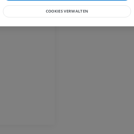
Pferd – Zehe und Huf
Abbildungen
COOKIES VERWALTEN
PREMIUM
Pferd - Kopf
CT
PREMIUM
Pferd – Zähne
Abbildungen
KOSTENLOS