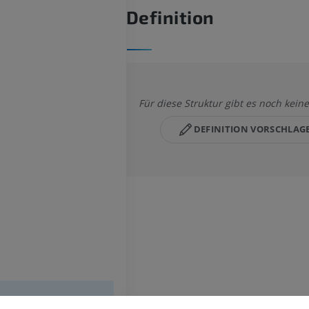
Definition
Für diese Struktur gibt es noch keine
DEFINITION VORSCHLAG
PFERD
MAUS
Pferd - Osteologie
Die Maus - Mau