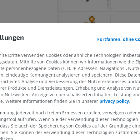
llungen
Fortfahren, ohne C
PFERD
MAUS
te Dritte verwenden Cookies oder ähnliche Technologien insbeson
sdaten. Mithilfe von Cookies können wir Informationen wie die Ei
Pferd - Osteologie
Die Maus - Mau
te personenbezogene Daten (z. B. IP-Adressen, Navigations-, Nutz
Abbildungen
Körper
en, eindeutige Kennungen) analysieren und speichern. Diese Date
CT
PREMIUM
rarbeitet: Analyse und Verbesserung des Nutzererlebnisses und/
KOSTENLOS
erer Produkte und Dienstleistungen, Erhebung und Analyse von Nu
Pferd - Osteologie
len Netzwerken, Anzeige von personalisierten Inhalten, Leistungs
Röntgenbilder
lte. Weitere Informationen finden Sie in unserer
privacy policy
.
KOSTENLOS
immung jederzeit nach freiem Ermessen erteilen, verweigern oder 
lungstool aufrufen. Wenn Sie der Verwendung dieser Technologien
Pferd – Karpalgelenk
 dass Sie auch der Speicherung von Cookies auf der Grundlage ein
CT
chen. Sie können der Verwendung dieser Technologien zustimmen, 
PREMIUM
licken.