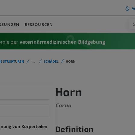
A
ÖSUNGEN
RESSOURCEN
omie der
veterinärmedizinischen Bildgebung
E STRUKTUREN
...
SCHÄDEL
HORN
Horn
Cornu
hnung von Körperteilen
Definition