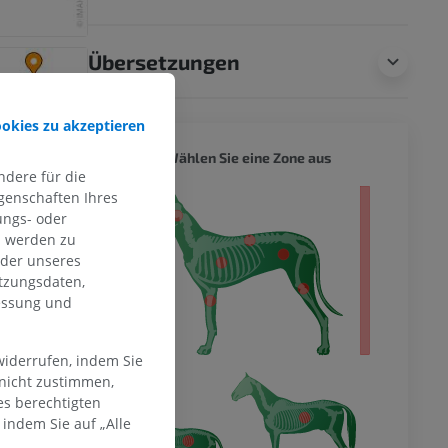
Übersetzungen
ookies zu akzeptieren
HUND -
Wählen Sie eine Zone aus
dere für die
genschaften Ihres
s - der ganze
ungs- oder
n werden zu
oder unseres
tzungsdaten,
messung und
widerrufen, indem Sie
 nicht zustimmen,
es berechtigten
indem Sie auf „Alle