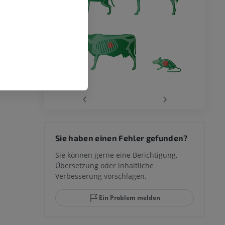
‹
›
Sie haben einen Fehler gefunden?
Sie können gerne eine Berichtigung,
Übersetzung oder inhaltliche
Verbesserung vorschlagen.
Ein Problem melden