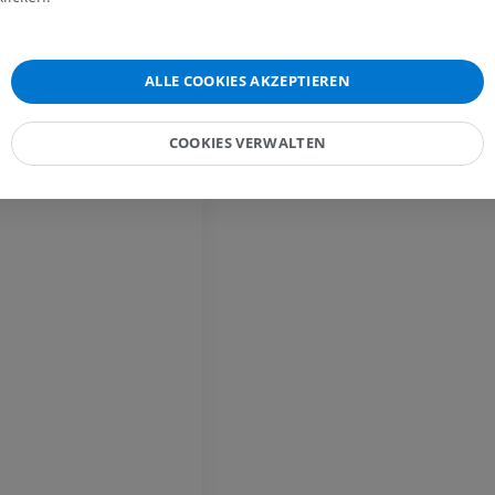
Pferd – Myologie
Abbildungen
ALLE COOKIES AKZEPTIEREN
PREMIUM
COOKIES VERWALTEN
Pferd - Zehe
MRT
PREMIUM
Pferd – Zehe und Huf
Abbildungen
PREMIUM
Pferd - Kopf
CT
PREMIUM
Pferd – Zähne
Abbildungen