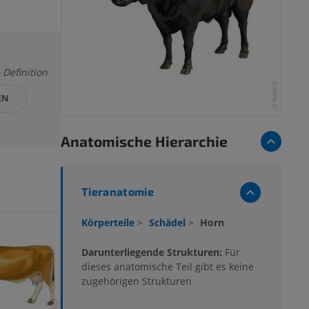
 Definition
EN
Anatomische Hierarchie
Tieranatomie
Körperteile
>
Schädel
>
Horn
Darunterliegende Strukturen:
Für
dieses anatomische Teil gibt es keine
zugehörigen Strukturen