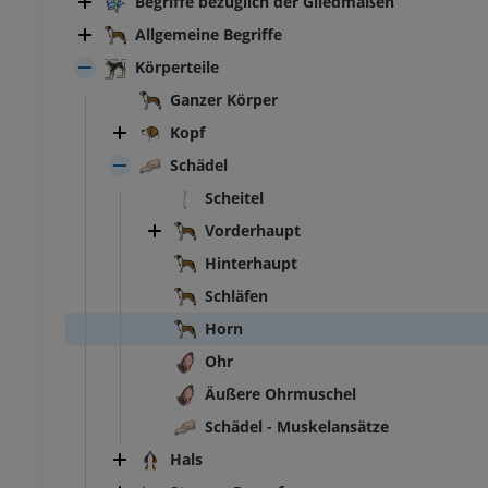
Begriffe bezüglich der Gliedmaßen
Allgemeine Begriffe
Körperteile
Ganzer Körper
Kopf
Schädel
Scheitel
Vorderhaupt
Hinterhaupt
Schläfen
Horn
Ohr
Äußere Ohrmuschel
Schädel - Muskelansätze
Hals