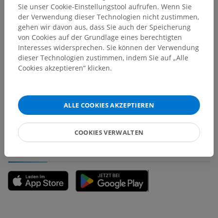
Sie unser Cookie-Einstellungstool aufrufen. Wenn Sie
der Verwendung dieser Technologien nicht zustimmen,
Übersetzungen
gehen wir davon aus, dass Sie auch der Speicherung
von Cookies auf der Grundlage eines berechtigten
Interesses widersprechen. Sie können der Verwendung
dieser Technologien zustimmen, indem Sie auf „Alle
Cookies akzeptieren“ klicken.
Sie haben einen Fehler gefunden?
Sie können gerne eine Berichtigung, Übersetzung oder
inhaltliche Verbesserung vorschlagen.
ALLE COOKIES AKZEPTIEREN
Ein Problem melden
COOKIES VERWALTEN
HOLE SIE SICH DIE APP