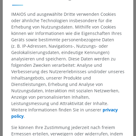
Anatomische Hierarchie
IMAIOS und ausgewählte Dritte verwenden Cookies
oder ähnliche Technologien insbesondere für die
Tieranatomie
Erhebung von Nutzungsdaten. Mithilfe von Cookies
können wir Informationen wie die Eigenschaften Ihres
Splanchnologie
>
Endokrines System
>
Geräts sowie bestimmte personenbezogene Daten
Endokrinen Drüsen
>
(z. B. IP-Adressen, Navigations-, Nutzungs- oder
Hypophyse [Hirnanhangsdrüse]
Geolokalisierungsdaten, eindeutige Kennungen)
analysieren und speichern. Diese Daten werden zu
Darunterliegende Strukturen:
folgenden Zwecken verarbeitet: Analyse und
Adenohypophyse
Verbesserung des Nutzererlebnisses und/oder unseres
Inhaltsangebots, unserer Produkte und
Neurohypophyse
Dienstleistungen, Erhebung und Analyse von
Hypophysenhöhle
Nutzungsdaten, Interaktion mit sozialen Netzwerken,
Anzeige von personalisierten Inhalten,
Leistungsmessung und Attraktivität der Inhalte.
Weitere Informationen finden Sie in unserer
privacy
policy
.
Vergleichende Anatomie bei
Sie können Ihre Zustimmung jederzeit nach freiem
Menschen
Ermessen erteilen, verweigern oder widerrufen, indem