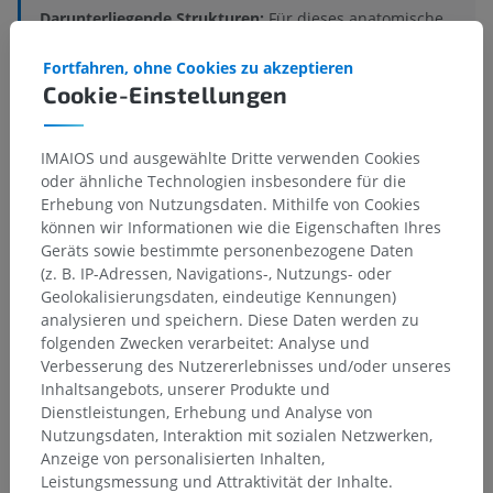
Darunterliegende Strukturen:
Für dieses anatomische
Teil gibt es keine zugehörigen Strukturen
Fortfahren, ohne Cookies zu akzeptieren
Cookie-Einstellungen
Vergleichende Anatomie bei
IMAIOS und ausgewählte Dritte verwenden Cookies
oder ähnliche Technologien insbesondere für die
Menschen
Erhebung von Nutzungsdaten. Mithilfe von Cookies
können wir Informationen wie die Eigenschaften Ihres
Geräts sowie bestimmte personenbezogene Daten
Übersetzungen
(z. B. IP-Adressen, Navigations-, Nutzungs- oder
Geolokalisierungsdaten, eindeutige Kennungen)
analysieren und speichern. Diese Daten werden zu
folgenden Zwecken verarbeitet: Analyse und
Verbesserung des Nutzererlebnisses und/oder unseres
Sie haben einen Fehler gefunden?
Inhaltsangebots, unserer Produkte und
Sie können gerne eine Berichtigung, Übersetzung oder
Dienstleistungen, Erhebung und Analyse von
inhaltliche Verbesserung vorschlagen.
Nutzungsdaten, Interaktion mit sozialen Netzwerken,
Anzeige von personalisierten Inhalten,
Ein Problem melden
Leistungsmessung und Attraktivität der Inhalte.