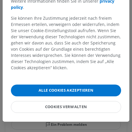
Weitere Informationen finden Sie in unserer
privacy
policy
.
Tieranatomie
Sie können Ihre Zustimmung jederzeit nach freiem
Gemeinsame Hülle
>
Ballen
>
Karpalballen
Ermessen erteilen, verweigern oder widerrufen, indem
Sie unser Cookie-Einstellungstool aufrufen. Wenn Sie
Darunterliegende Strukturen:
Für dieses anatomische
der Verwendung dieser Technologien nicht zustimmen,
Teil gibt es keine zugehörigen Strukturen
gehen wir davon aus, dass Sie auch der Speicherung
von Cookies auf der Grundlage eines berechtigten
Interesses widersprechen. Sie können der Verwendung
dieser Technologien zustimmen, indem Sie auf „Alle
Übersetzungen
Cookies akzeptieren“ klicken.
ALLE COOKIES AKZEPTIEREN
Sie haben einen Fehler gefunden?
Sie können gerne eine Berichtigung, Übersetzung oder
COOKIES VERWALTEN
inhaltliche Verbesserung vorschlagen.
Ein Problem melden