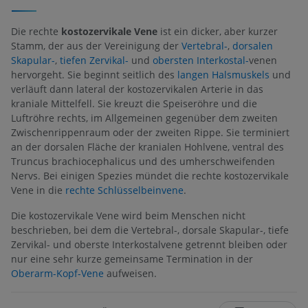
Die rechte
kostozervikale Vene
ist ein dicker, aber kurzer
Stamm, der aus der Vereinigung der
Vertebral-
,
dorsalen
Skapular-
,
tiefen Zervikal-
und
obersten Interkostal-
venen
hervorgeht. Sie beginnt seitlich des
langen Halsmuskels
und
verläuft dann lateral der kostozervikalen Arterie in das
kraniale Mittelfell. Sie kreuzt die Speiseröhre und die
Luftröhre rechts, im Allgemeinen gegenüber dem zweiten
Zwischenrippenraum oder der zweiten Rippe. Sie terminiert
an der dorsalen Fläche der kranialen Hohlvene, ventral des
Truncus brachiocephalicus und des umherschweifenden
Nervs. Bei einigen Spezies mündet die rechte kostozervikale
Vene in die
rechte Schlüsselbeinvene
.
Die kostozervikale Vene wird beim Menschen nicht
beschrieben, bei dem die Vertebral-, dorsale Skapular-, tiefe
Zervikal- und oberste Interkostalvene getrennt bleiben oder
nur eine sehr kurze gemeinsame Termination in der
Oberarm-Kopf-Vene
aufweisen.