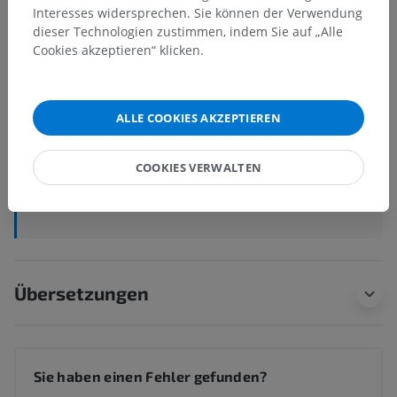
Interesses widersprechen. Sie können der Verwendung
Anatomische Hierarchie
dieser Technologien zustimmen, indem Sie auf „Alle
Cookies akzeptieren“ klicken.
Tieranatomie
ALLE COOKIES AKZEPTIEREN
Angiologie
>
Venen
>
Kraniale Hohlvene
>
Kostozervikale Vene
COOKIES VERWALTEN
Darunterliegende Strukturen:
Oberste Zwischenrippenvene
Übersetzungen
Sie haben einen Fehler gefunden?