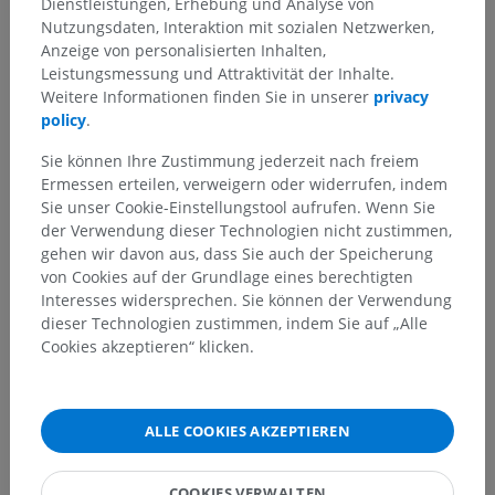
Dienstleistungen, Erhebung und Analyse von
Nutzungsdaten, Interaktion mit sozialen Netzwerken,
Tieranatomie
Anzeige von personalisierten Inhalten,
Nervensystem
>
Leistungsmessung und Attraktivität der Inhalte.
Pars peripherica; Systema nervosum periphericum
>
Weitere Informationen finden Sie in unserer
privacy
Rückenmarksnerven
>
Armgeflecht
>
policy
.
Lateraler Brustkorbnerv
Sie können Ihre Zustimmung jederzeit nach freiem
Ermessen erteilen, verweigern oder widerrufen, indem
Darunterliegende Strukturen:
Für dieses anatomische
Sie unser Cookie-Einstellungstool aufrufen. Wenn Sie
Teil gibt es keine zugehörigen Strukturen
der Verwendung dieser Technologien nicht zustimmen,
gehen wir davon aus, dass Sie auch der Speicherung
von Cookies auf der Grundlage eines berechtigten
Interesses widersprechen. Sie können der Verwendung
Vergleichende Anatomie bei
dieser Technologien zustimmen, indem Sie auf „Alle
Cookies akzeptieren“ klicken.
Menschen
ALLE COOKIES AKZEPTIEREN
Übersetzungen
COOKIES VERWALTEN