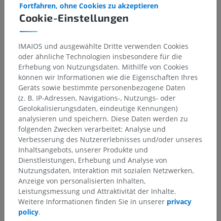
Fortfahren, ohne Cookies zu akzeptieren
Cookie-Einstellungen
IMAIOS und ausgewählte Dritte verwenden Cookies
oder ähnliche Technologien insbesondere für die
Erhebung von Nutzungsdaten. Mithilfe von Cookies
können wir Informationen wie die Eigenschaften Ihres
Geräts sowie bestimmte personenbezogene Daten
Anatomische Hierarchie
(z. B. IP-Adressen, Navigations-, Nutzungs- oder
Geolokalisierungsdaten, eindeutige Kennungen)
analysieren und speichern. Diese Daten werden zu
folgenden Zwecken verarbeitet: Analyse und
Tieranatomie
Verbesserung des Nutzererlebnisses und/oder unseres
Angiologie
>
Venen
>
Kraniale Hohlvene
>
Inhaltsangebots, unserer Produkte und
Linke kraniale Hohlvene
Dienstleistungen, Erhebung und Analyse von
Nutzungsdaten, Interaktion mit sozialen Netzwerken,
Darunterliegende Strukturen:
Für dieses anatomische
Anzeige von personalisierten Inhalten,
Teil gibt es keine zugehörigen Strukturen
Leistungsmessung und Attraktivität der Inhalte.
Weitere Informationen finden Sie in unserer
privacy
policy
.