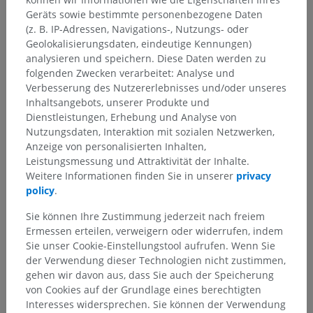
Geräts sowie bestimmte personenbezogene Daten
Schweif
>
Muskeln des Rückens
>
(z. B. IP-Adressen, Navigations-, Nutzungs- oder
Transversospinaler Muskel
Geolokalisierungsdaten, eindeutige Kennungen)
analysieren und speichern. Diese Daten werden zu
Darunterliegende Strukturen:
folgenden Zwecken verarbeitet: Analyse und
Halbdornmuskel
Verbesserung des Nutzererlebnisses und/oder unseres
Multifidi-Muskeln; Vielästige Muskeln
Inhaltsangebots, unserer Produkte und
Dienstleistungen, Erhebung und Analyse von
Rotatoren
Nutzungsdaten, Interaktion mit sozialen Netzwerken,
Anzeige von personalisierten Inhalten,
Leistungsmessung und Attraktivität der Inhalte.
Weitere Informationen finden Sie in unserer
privacy
policy
.
Übersetzungen
Sie können Ihre Zustimmung jederzeit nach freiem
Ermessen erteilen, verweigern oder widerrufen, indem
Sie unser Cookie-Einstellungstool aufrufen. Wenn Sie
Sie haben einen Fehler gefunden?
der Verwendung dieser Technologien nicht zustimmen,
gehen wir davon aus, dass Sie auch der Speicherung
Sie können gerne eine Berichtigung, Übersetzung oder
von Cookies auf der Grundlage eines berechtigten
inhaltliche Verbesserung vorschlagen.
Interesses widersprechen. Sie können der Verwendung