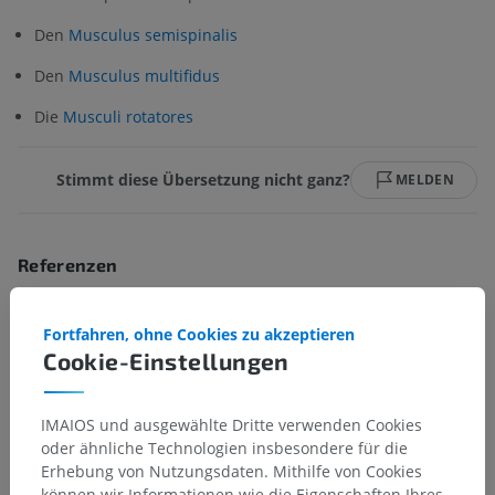
Den
Musculus semispinalis
Den
Musculus multifidus
Die
Musculi rotatores
Stimmt diese Übersetzung nicht ganz?
MELDEN
Referenzen
Text by Antoine Micheau, MD - Copyright IMAIOS
Fortfahren, ohne Cookies zu akzeptieren
Cookie-Einstellungen
Anatomische Hierarchie
IMAIOS und ausgewählte Dritte verwenden Cookies
oder ähnliche Technologien insbesondere für die
Erhebung von Nutzungsdaten. Mithilfe von Cookies
Tieranatomie
können wir Informationen wie die Eigenschaften Ihres