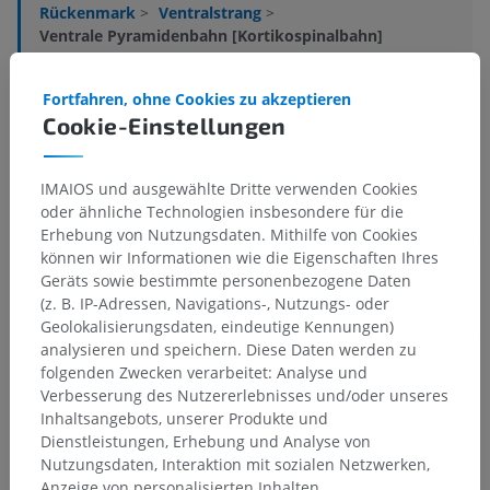
Rückenmark
>
Ventralstrang
>
Ventrale Pyramidenbahn [Kortikospinalbahn]
Darunterliegende Strukturen:
Für dieses anatomische
Fortfahren, ohne Cookies zu akzeptieren
Teil gibt es keine zugehörigen Strukturen
Cookie-Einstellungen
IMAIOS und ausgewählte Dritte verwenden Cookies
oder ähnliche Technologien insbesondere für die
Vergleichende Anatomie bei
Erhebung von Nutzungsdaten. Mithilfe von Cookies
Menschen
können wir Informationen wie die Eigenschaften Ihres
Geräts sowie bestimmte personenbezogene Daten
(z. B. IP-Adressen, Navigations-, Nutzungs- oder
Geolokalisierungsdaten, eindeutige Kennungen)
Übersetzungen
analysieren und speichern. Diese Daten werden zu
folgenden Zwecken verarbeitet: Analyse und
Verbesserung des Nutzererlebnisses und/oder unseres
Inhaltsangebots, unserer Produkte und
Sie haben einen Fehler gefunden?
Dienstleistungen, Erhebung und Analyse von
Nutzungsdaten, Interaktion mit sozialen Netzwerken,
Sie können gerne eine Berichtigung, Übersetzung oder
Anzeige von personalisierten Inhalten,