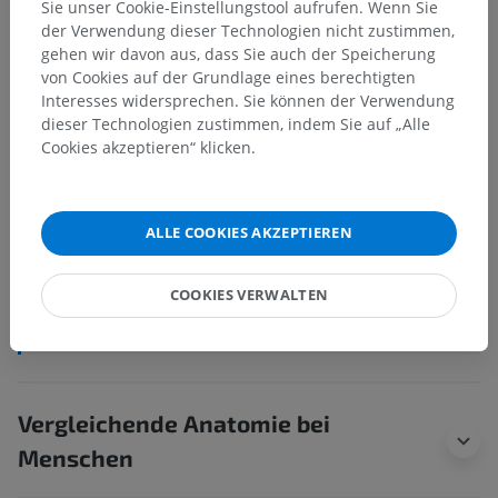
Sie unser Cookie-Einstellungstool aufrufen. Wenn Sie
der Verwendung dieser Technologien nicht zustimmen,
gehen wir davon aus, dass Sie auch der Speicherung
von Cookies auf der Grundlage eines berechtigten
Anatomische Hierarchie
Interesses widersprechen. Sie können der Verwendung
dieser Technologien zustimmen, indem Sie auf „Alle
Cookies akzeptieren“ klicken.
Tieranatomie
Splanchnologie
>
Atmungssystem
>
Brusthöhle
>
ALLE COOKIES AKZEPTIEREN
Brustfellwinkel
>
Zwerchfell-Rippen-Winkel
Darunterliegende Strukturen:
Für dieses anatomische
COOKIES VERWALTEN
Teil gibt es keine zugehörigen Strukturen
Vergleichende Anatomie bei
Menschen