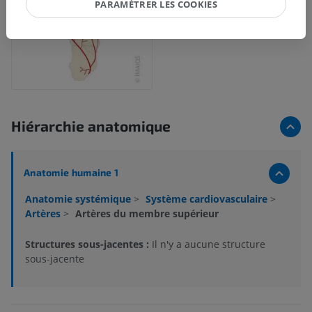
PARAMÉTRER LES COOKIES
Hiérarchie anatomique
Anatomie humaine 1
Anatomie systémique
>
Système cardiovasculaire
>
Artères
>
Artères du membre supérieur
Structures sous-jacentes :
Il n'y a aucune structure
sous-jacente