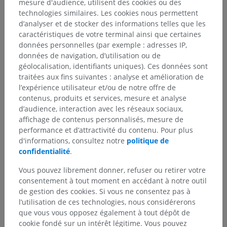
mesure d'audience, utilisent des cookies ou des
Anatomy (20th U.S. edition of Gray's Anatomy of the Human Body,
technologies similaires. Les cookies nous permettent
published in 1918 – from http://www.bartleby.com/107/).
d’analyser et de stocker des informations telles que les
caractéristiques de votre terminal ainsi que certaines
Galerie
données personnelles (par exemple : adresses IP,
données de navigation, d’utilisation ou de
géolocalisation, identifiants uniques). Ces données sont
traitées aux fins suivantes : analyse et amélioration de
l’expérience utilisateur et/ou de notre offre de
contenus, produits et services, mesure et analyse
d’audience, interaction avec les réseaux sociaux,
affichage de contenus personnalisés, mesure de
performance et d’attractivité du contenu. Pour plus
d'informations, consultez notre
politique de
confidentialité
.
Vous pouvez librement donner, refuser ou retirer votre
consentement à tout moment en accédant à notre outil
de gestion des cookies. Si vous ne consentez pas à
l’utilisation de ces technologies, nous considérerons
que vous vous opposez également à tout dépôt de
cookie fondé sur un intérêt légitime. Vous pouvez