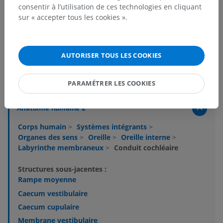
consentir à l’utilisation de ces technologies en cliquant
sur « accepter tous les cookies ».
AUTORISER TOUS LES COOKIES
Hiérarchie anatomique
PARAMÉTRER LES COOKIES
Anatomie humaine 2
Corps humain
>
Systèmes intégrants
>
Organes des sens
>
Oreille
>
Oreille interne
>
Labyrinthe membraneux
>
Conduit cochléaire
Structures sous-jacentes :
Rampe moyenne
Caecum vestibulaire
Caecum cupulaire
Membrane vestibulaire