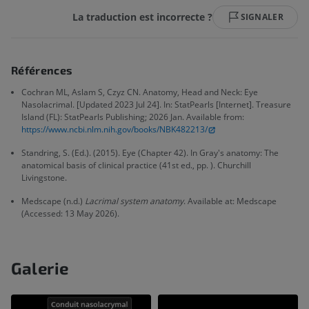
La traduction est incorrecte ?
SIGNALER
Références
Cochran ML, Aslam S, Czyz CN. Anatomy, Head and Neck: Eye
Nasolacrimal. [Updated 2023 Jul 24]. In: StatPearls [Internet]. Treasure
Island (FL): StatPearls Publishing; 2026 Jan. Available from:
https://www.ncbi.nlm.nih.gov/books/NBK482213/
Standring, S. (Ed.). (2015). Eye (Chapter 42). In Gray's anatomy: The
anatomical basis of clinical practice (41st ed., pp. ). Churchill
Livingstone.
Medscape (n.d.)
Lacrimal system anatomy
. Available at: Medscape
(Accessed: 13 May 2026).
Galerie