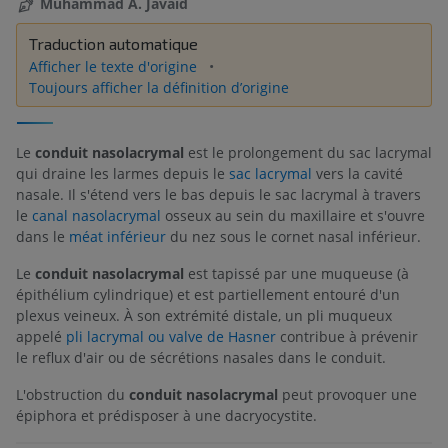
Muhammad A. Javaid
Traduction automatique
Afficher le texte d'origine
Toujours afficher la définition d’origine
Le
conduit nasolacrymal
est le prolongement du sac lacrymal
qui draine les larmes depuis le
sac lacrymal
vers la cavité
nasale. Il s'étend vers le bas depuis le sac lacrymal à travers
le
canal nasolacrymal
osseux au sein du maxillaire et s'ouvre
dans le
méat inférieur
du nez sous le cornet nasal inférieur.
Le
conduit nasolacrymal
est tapissé par une muqueuse (à
épithélium cylindrique) et est partiellement entouré d'un
plexus veineux. À son extrémité distale, un pli muqueux
appelé
pli lacrymal ou valve de Hasner
contribue à prévenir
le reflux d'air ou de sécrétions nasales dans le conduit.
L'obstruction du
conduit nasolacrymal
peut provoquer une
épiphora et prédisposer à une dacryocystite.