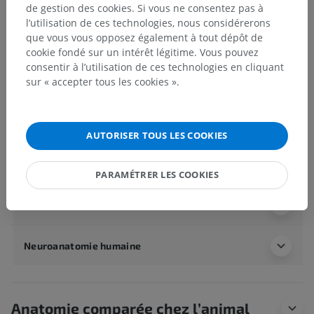
Hiérarchie anatomique
de gestion des cookies. Si vous ne consentez pas à
l’utilisation de ces technologies, nous considérerons
que vous vous opposez également à tout dépôt de
cookie fondé sur un intérêt légitime. Vous pouvez
Anatomie humaine 2
consentir à l’utilisation de ces technologies en cliquant
Corps humain
>
Systèmes musculosquelettiques
>
sur « accepter tous les cookies ».
Système squelettique
>
Cartilages de l'oreille
>
Cartilage de l'auricule
>
Epine de l'hélix
AUTORISER TOUS LES COOKIES
Structures sous-jacentes :
Il n'y a aucune structure
sous-jacente
PARAMÉTRER LES COOKIES
Anatomie humaine 1
Neuroanatomie humaine
Anatomie comparée chez l’animal