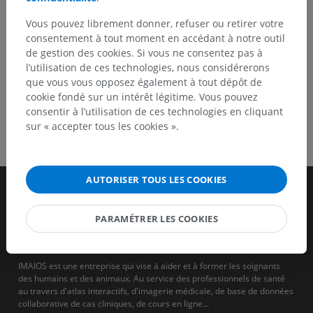
TÉLÉCHARGEZ L'APPLI
Vous pouvez librement donner, refuser ou retirer votre
consentement à tout moment en accédant à notre outil
de gestion des cookies. Si vous ne consentez pas à
l’utilisation de ces technologies, nous considérerons
que vous vous opposez également à tout dépôt de
cookie fondé sur un intérêt légitime. Vous pouvez
consentir à l’utilisation de ces technologies en cliquant
sur « accepter tous les cookies ».
AUTORISER TOUS LES COOKIES
PARAMÉTRER LES COOKIES
IMAIOS est une entreprise qui vise à aider et à former les soignants
des humains et des animaux. Au service des professionnels de santé
au travers d'atlas interactifs, d'imagerie médicale, de base de données
collaborative de cas cliniques, de cours en ligne...