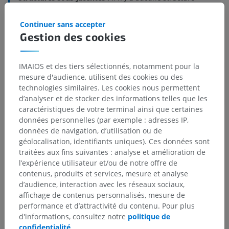
sous-jacente
Continuer sans accepter
Gestion des cookies
Anatomie comparée chez l’animal
IMAIOS et des tiers sélectionnés, notamment pour la
mesure d'audience, utilisent des cookies ou des
technologies similaires. Les cookies nous permettent
Traductions
d’analyser et de stocker des informations telles que les
caractéristiques de votre terminal ainsi que certaines
données personnelles (par exemple : adresses IP,
données de navigation, d’utilisation ou de
géolocalisation, identifiants uniques). Ces données sont
Vous avez vu une erreur ?
traitées aux fins suivantes : analyse et amélioration de
l’expérience utilisateur et/ou de notre offre de
N’hésitez pas à nous suggérer une correction, une
contenus, produits et services, mesure et analyse
traduction, une amélioration de contenu.
d’audience, interaction avec les réseaux sociaux,
affichage de contenus personnalisés, mesure de
Signaler un problème
performance et d’attractivité du contenu. Pour plus
d'informations, consultez notre
politique de
confidentialité
.