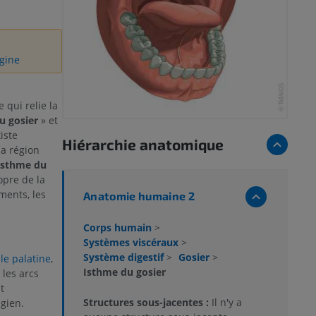
igine
 qui relie la
u gosier
» et
iste
Hiérarchie anatomique
a région
isthme du
opre de la
ments, les
Anatomie humaine 2
Corps humain
>
Systèmes viscéraux
>
Système digestif
>
Gosier
>
le palatine
,
Isthme du gosier
 les arcs
t
Structures sous-jacentes :
Il n'y a
gien.