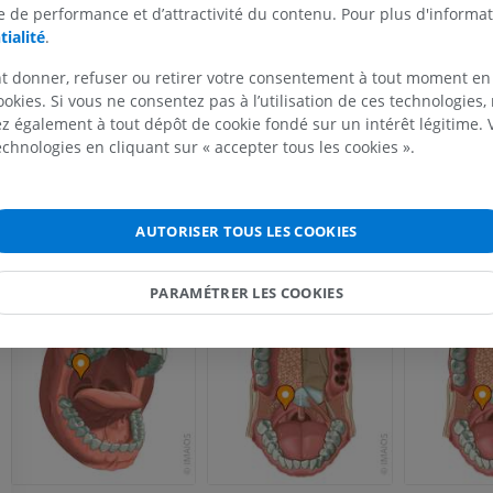
 de performance et d’attractivité du contenu. Pour plus d'informat
PREMIUM
PREMIUM
Galerie
tialité
.
IRM de l'épaule
Radiographies
t donner, refuser ou retirer votre consentement à tout moment en
IRM
inférieur
ookies. Si vous ne consentez pas à l’utilisation de ces technologies
Radiographies
 également à tout dépôt de cookie fondé sur un intérêt légitime.
PREMIUM
GRATUIT
technologies en cliquant sur « accepter tous les cookies ».
IRM du poignet
IRM
IRM du membre
IRM
PREMIUM
AUTORISER TOUS LES COOKIES
PREMIUM
IRM du coude
PARAMÉTRER LES COOKIES
IRM
IRM de hanche
IRM
PREMIUM
PREMIUM
IRM de la main
IRM
IRM du genou
IRM
PREMIUM
PREMIUM
Radiographies du membre