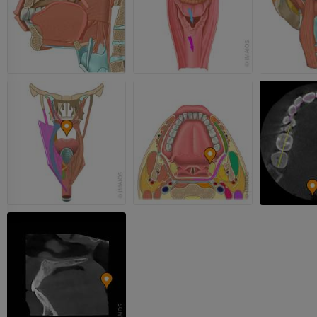
TDM
GRATUIT
Artériographi
inférieurs
Angiographie
GRATUIT