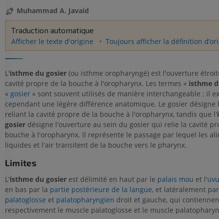
Muhammad A. Javaid
Traduction automatique
Afficher le texte d'origine
Toujours afficher la définition d’or
L'
isthme du gosier
(ou isthme oropharyngé) est l'ouverture étroite
cavité propre de la bouche à l'oropharynx. Les termes «
isthme d
«
gosier
» sont souvent utilisés de manière interchangeable ; il ex
cependant une légère différence anatomique. Le gosier désigne l
reliant la cavité propre de la bouche à l'oropharynx, tandis que l'
gosier
désigne l'ouverture au sein du gosier qui relie la cavité pr
bouche à l'oropharynx. Il représente le passage par lequel les ali
liquides et l'air transitent de la bouche vers le pharynx.
Limites
L'
isthme du gosier
est délimité en haut par le
palais mou
et l'
uvu
en bas par la
partie postérieure de la langue
, et latéralement par
palatoglosse
et
palatopharyngien
droit et gauche, qui contiennen
respectivement le muscle palatoglosse et le muscle palatopharyn