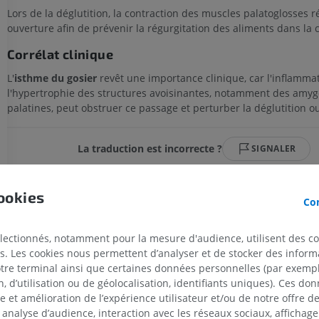
Lors de la déglutition, la contraction des muscles palatoglosses ré
ouverture afin de prévenir la régurgitation des aliments dans la c
Corrélat clinique
L'
isthme du gosier
revêt une importance clinique, car l'inflamma
l'hypertrophie des structures avoisinantes, notamment des amyg
palatines, peut obstruer ce passage et perturber la déglutition ou
La traduction est incorrecte ?
SIGNALER
ookies
Con
Références
Meegalla N, Downs BW. Anatomy, Head and Neck, Palatine Tonsil (Faucial T
électionnés, notamment pour la mesure d'audience, utilisent des c
2023 Jun 5]. In: StatPearls [Internet]. Treasure Island (FL): StatPearls Publish
Available from:
https://www.ncbi.nlm.nih.gov/books/NBK538296/
s. Les cookies nous permettent d’analyser et de stocker des informa
MEMBRE SUPÉRIEUR
MEMBRE INFÉRIEUR
otre terminal ainsi que certaines données personnelles (par exemple
Standring, S. (2015)
Grays Anatomy: The Anatomical Basis of Clinical Practic
 d’utilisation ou de géolocalisation, identifiants uniques). Ces don
London: Churchill Livingstone Elsevier. Chapter 31, Oral cavity.
se et amélioration de l’expérience utilisateur et/ou de notre offre 
IRM du membre supérieur
Membre inféri
 analyse d’audience, interaction avec les réseaux sociaux, affichag
IRM
Illustrations