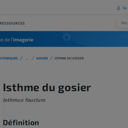
Se 
RESSOURCES
e de l'
imagerie
ATOMIQUES
...
GOSIER
ISTHME DU GOSIER
Isthme du gosier
Isthmus faucium
Définition