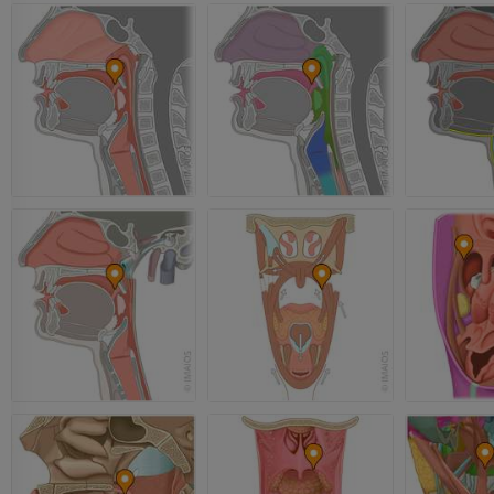
supérieur
Arthroscanner
Radiographies
Arthroscanner
PREMIUM
PREMIUM
Membre supérieur
IRM de la chevi
Illustrations
l'arrière-pied
IRM
PREMIUM
PREMIUM
Artériographie du membre
supérieur
IRM de l’avant
Angiographie
IRM
GRATUIT
PREMIUM
Visible human project
Angioscanner 
Photographies
inférieurs
TDM
PREMIUM
PREMIUM
Jambe (artères 