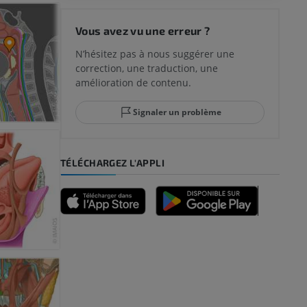
 du genou
Vous avez vu une erreur ?
N’hésitez pas à nous suggérer une
correction, une traduction, une
lle et de
amélioration de contenu.
Signaler un problème
-pied
TÉLÉCHARGEZ L'APPLI
des membres
et os)