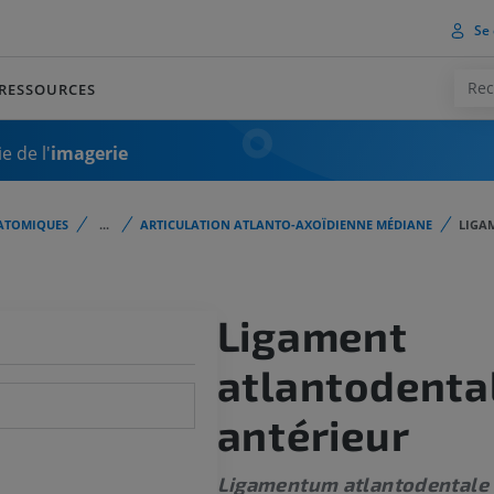
Se 
RESSOURCES
e de l'
imagerie
ATOMIQUES
...
ARTICULATION ATLANTO-AXOÏDIENNE MÉDIANE
LIGA
Ligament
atlantodenta
antérieur
Ligamentum atlantodentale 