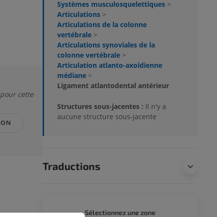
Systèmes musculosquelettiques
>
Articulations
>
Articulations de la colonne
vertébrale
>
Articulations synoviales de la
colonne vertébrale
>
Articulation atlanto-axoïdienne
médiane
>
Ligament atlantodental antérieur
 pour cette
Structures sous-jacentes :
Il n'y a
aucune structure sous-jacente
ION
Traductions
CORPS 
Sélectionnez une zone