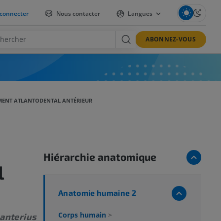
connecter
Nous contacter
Langues
ABONNEZ-VOUS
MENT ATLANTODENTAL ANTÉRIEUR
Hiérarchie anatomique
l
Anatomie humaine 2
Corps humain
>
anterius