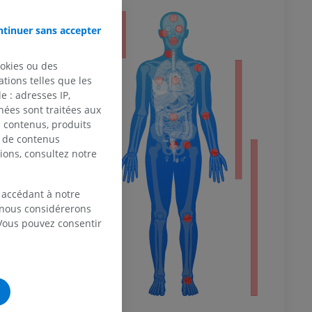
eur
tinuer sans accepter
ookies ou des
tions telles que les
 du membre
 : adresses IP,
nées sont traitées aux
de contenus, produits
e de contenus
ions, consultez notre
 inférieur
 accédant à notre
, nous considérerons
 Vous pouvez consentir