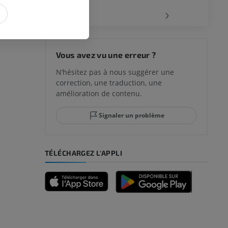
‹
›
 du genou
Vous avez vu une erreur ?
N’hésitez pas à nous suggérer une
correction, une traduction, une
lle et de
amélioration de contenu.
Signaler un problème
-pied
TÉLÉCHARGEZ L'APPLI
des membres