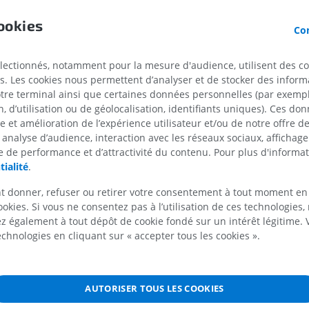
brale
a colonne vertébrale
ookies
IRM du membre supérieur
Membre inféri
Con
IRM
Illustrations
s de la colonne vertébrale
PREMIUM
PREMIUM
la colonne vertébrale
électionnés, notamment pour la mesure d'audience, utilisent des c
s. Les cookies nous permettent d’analyser et de stocker des informa
xoïdienne médiane
IRM de l'épaule
Radiographies
otre terminal ainsi que certaines données personnelles (par exemple
IRM
inférieur
 d’utilisation ou de géolocalisation, identifiants uniques). Ces don
Radiographies
PREMIUM
se et amélioration de l’expérience utilisateur et/ou de notre offre 
 transverse
GRATUIT
 analyse d’audience, interaction avec les réseaux sociaux, affichag
 de la dent
 de performance et d’attractivité du contenu. Pour plus d'informat
IRM du poignet
tialité
.
ntal antérieur
IRM
IRM du membre
IRM
PREMIUM
me
t donner, refuser ou retirer votre consentement à tout moment en
PREMIUM
ookies. Si vous ne consentez pas à l’utilisation de ces technologies
du rachis cervical
IRM du coude
 également à tout dépôt de cookie fondé sur un intérêt légitime.
ïdienne latérale
IRM
IRM de hanche
technologies en cliquant sur « accepter tous les cookies ».
IRM
brales
PREMIUM
PREMIUM
ysaires
IRM de la main
AUTORISER TOUS LES COOKIES
IRM
IRM du genou