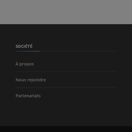
Jambe (artères 
TDM
GRATUIT
Artériographi
SOCIÉTÉ
inférieurs
Angiographie
GRATUIT
À propos
Nous rejoindre
Partenariats