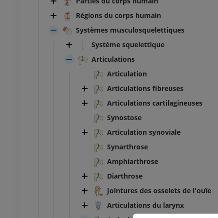
Parties du corps humain
Régions du corps humain
Systèmes musculosquelettiques
Système squelettique
Articulations
Articulation
Articulations fibreuses
Articulations cartilagineuses
Synostose
Articulation synoviale
Synarthrose
Amphiarthrose
Diarthrose
Jointures des osselets de l'ouïe
Articulations du larynx
TARSE-PIED