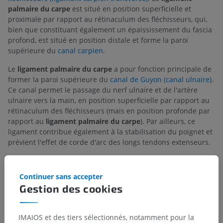
palmaire du carpe
est situé en position superficielle et
proximale par rapport au rétinaculum des fléchisseurs, qui,
bien que constituant également un épaississement du fascia
profond, est situé en position distale et forme la paroi
supérieure du
canal carpien
.
Le
ligament palmaire du carpe
a pour fonction principale de
former la paroi supérieure du
canal de Guyon (canal ulnaire)
.
Ce canal permet le passage du nerf ulnaire et de l'artère
ulnaire vers la main, en position superficielle par rapport au
rétinaculum des fléchisseurs (mais en position profonde par
rapport au
ligament palmaire du carpe
). Par ailleurs, ce
ligament contribue également à la stabilisation du poignet et
prévient l'effet de corde d'arc des longs tendons extenseurs.
La traduction est incorrecte ?
SIGNALER
Continuer sans accepter
Gestion des cookies
IMAIOS et des tiers sélectionnés, notamment pour la