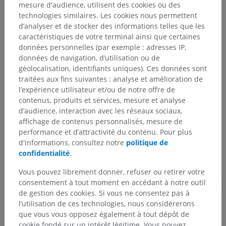
Hiérarchie anatomique
mesure d'audience, utilisent des cookies ou des
technologies similaires. Les cookies nous permettent
d’analyser et de stocker des informations telles que les
Anatomie humaine 2
caractéristiques de votre terminal ainsi que certaines
données personnelles (par exemple : adresses IP,
Corps humain
>
Systèmes musculosquelettiques
>
données de navigation, d’utilisation ou de
Système musculaire
>
géolocalisation, identifiants uniques). Ces données sont
Système musculaire du membre supérieur
>
traitées aux fins suivantes : analyse et amélioration de
Fascias du membre supérieur
>
Fascia antébrachial
>
l’expérience utilisateur et/ou de notre offre de
Ligament palmaire du carpe
contenus, produits et services, mesure et analyse
d’audience, interaction avec les réseaux sociaux,
Structures sous-jacentes :
Il n'y a aucune structure
affichage de contenus personnalisés, mesure de
sous-jacente
performance et d’attractivité du contenu. Pour plus
d'informations, consultez notre
politique de
confidentialité
.
Vous pouvez librement donner, refuser ou retirer votre
Traductions
consentement à tout moment en accédant à notre outil
de gestion des cookies. Si vous ne consentez pas à
l’utilisation de ces technologies, nous considérerons
que vous vous opposez également à tout dépôt de
cookie fondé sur un intérêt légitime. Vous pouvez