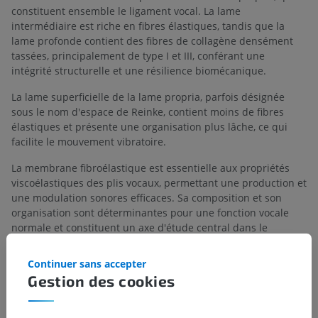
constituent ensemble le ligament vocal. La lame
intermédiaire est riche en fibres élastiques, tandis que la
lame profonde contient des fibres de collagène densément
tassées, principalement de type I et III, conférant une
intégrité structurelle et une résilience biomécanique.
La lame superficielle de la lame propria, parfois désignée
sous le nom d'espace de Reinke, contient moins de fibres
élastiques et présente une organisation plus lâche, ce qui
facilite le mouvement vibratoire.
La membrane fibroélastique est essentielle aux propriétés
viscoélastiques des plis vocaux, permettant une production et
une modulation sonores efficaces. Sa composition et son
organisation sont déterminantes pour une fonction vocale
normale et constituent un axe d'étude central dans le
domaine de la pathologie des plis vocaux et de la
reconstruction chirurgicale.
Continuer sans accepter
Gestion des cookies
La traduction est incorrecte ?
SIGNALER