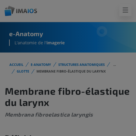
e-Anatomy
L'anatomie de l'
imagerie
ACCUEIL
E-ANATOMY
STRUCTURES ANATOMIQUES
...
GLOTTE
MEMBRANE FIBRO-ÉLASTIQUE DU LARYNX
Membrane fibro-élastique
du larynx
Membrana fibroelastica laryngis