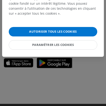
cookie fondé sur un intérêt légitime. Vous pouvez
consentir à l’utilisation de ces technologies en cliquant
Vous avez vu une erreur ?
sur « accepter tous les cookies ».
N’hésitez pas à nous suggérer une correction, une
traduction, une amélioration de contenu.
AUTORISER TOUS LES COOKIES
Signaler un problème
PARAMÉTRER LES COOKIES
TÉLÉCHARGEZ L'APPLI