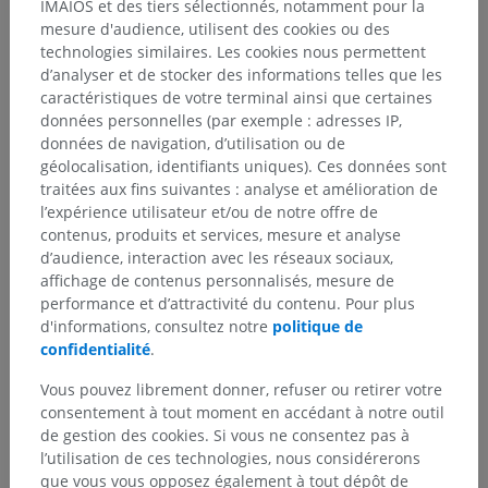
IMAIOS et des tiers sélectionnés, notamment pour la
mesure d'audience, utilisent des cookies ou des
technologies similaires. Les cookies nous permettent
d’analyser et de stocker des informations telles que les
Hiérarchie anatomique
caractéristiques de votre terminal ainsi que certaines
données personnelles (par exemple : adresses IP,
données de navigation, d’utilisation ou de
Anatomie humaine 2
géolocalisation, identifiants uniques). Ces données sont
traitées aux fins suivantes : analyse et amélioration de
Corps humain
>
Systèmes viscéraux
>
l’expérience utilisateur et/ou de notre offre de
Système respiratoire
>
Larynx
>
Glotte
>
contenus, produits et services, mesure et analyse
Membrane fibro-élastique du larynx
d’audience, interaction avec les réseaux sociaux,
affichage de contenus personnalisés, mesure de
Structures sous-jacentes :
Il n'y a aucune structure
performance et d’attractivité du contenu. Pour plus
sous-jacente
d'informations, consultez notre
politique de
confidentialité
.
Vous pouvez librement donner, refuser ou retirer votre
consentement à tout moment en accédant à notre outil
Traductions
de gestion des cookies. Si vous ne consentez pas à
l’utilisation de ces technologies, nous considérerons
que vous vous opposez également à tout dépôt de