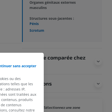
Organes génitaux externes
masculins
Structures sous-jacentes :
Pénis
Scrotum
Anatomie comparée chez
l’animal
tinuer sans accepter
ookies ou des
Traductions
tions telles que les
 : adresses IP,
nées sont traitées aux
de contenus, produits
e de contenus
CORPS 
Sélectionnez une zone
ions, consultez notre