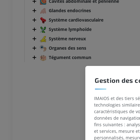
Cavités abdominale et pelvienne
Glandes endocrines
Système cardiovasculaire
Système lymphoïde
Système nerveux
Organes des sens
Tégument commun
Gestion des c
IMAIOS et des tiers s
technologies similaire
caractéristiques de v
données de navigation,
fins suivantes : analy
et services, mesure et
TARSE-PIED
personnalisés, mesure