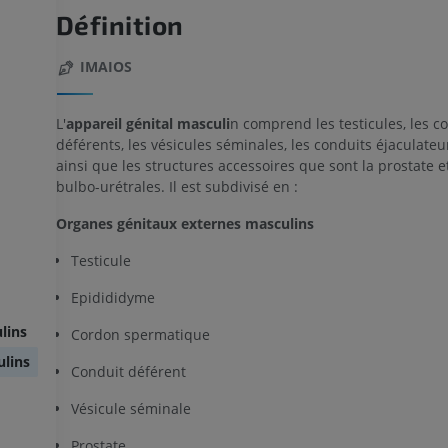
Définition
IMAIOS
L'
appareil génital masculi
n comprend les testicules, les c
déférents, les vésicules séminales, les conduits éjaculateur
ainsi que les structures accessoires que sont la prostate e
bulbo-urétrales. Il est subdivisé en :
Organes génitaux externes masculins
Testicule
Epidididyme
lins
Cordon spermatique
ulins
Conduit déférent
Vésicule séminale
Prostate