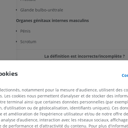
Glande bulbo-urétrale
Organes génitaux internes masculins
Pénis
Scrotum
La définition est incorrecte/incomplète ?
PROPOSER UNE MODIFICATION
ookies
Con
Galerie
électionnés, notamment pour la mesure d'audience, utilisent des c
s. Les cookies nous permettent d’analyser et de stocker des informa
otre terminal ainsi que certaines données personnelles (par exemple
 d’utilisation ou de géolocalisation, identifiants uniques). Ces don
se et amélioration de l’expérience utilisateur et/ou de notre offre 
 analyse d’audience, interaction avec les réseaux sociaux, affichag
MEMBRE SUPÉRIEUR
MEMBRE INFÉRIEUR
 de performance et d’attractivité du contenu. Pour plus d'informat