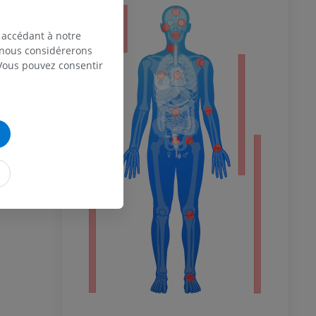
eur
 accédant à notre
, nous considérerons
 Vous pouvez consentir
 du membre
 inférieur