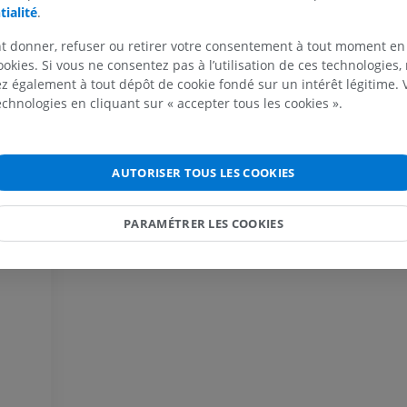
tialité
.
IRM du membre supérieur
Membre inféri
IRM
Illustrations
t donner, refuser ou retirer votre consentement à tout moment en
ookies. Si vous ne consentez pas à l’utilisation de ces technologies
PREMIUM
PREMIUM
 également à tout dépôt de cookie fondé sur un intérêt légitime.
technologies en cliquant sur « accepter tous les cookies ».
IRM de l'épaule
Radiographies
IRM
inférieur
Radiographies
PREMIUM
GRATUIT
AUTORISER TOUS LES COOKIES
IRM du poignet
IRM
IRM du membre
PARAMÉTRER LES COOKIES
IRM
PREMIUM
PREMIUM
IRM du coude
IRM
IRM de hanche
IRM
PREMIUM
PREMIUM
IRM de la main
IRM
IRM du genou
IRM
PREMIUM