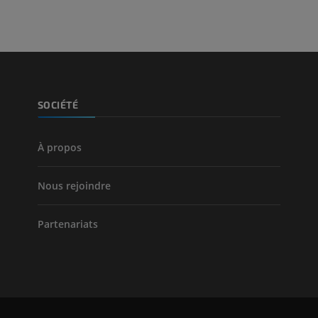
Jambe (artères 
TDM
GRATUIT
Artériographi
SOCIÉTÉ
inférieurs
Angiographie
GRATUIT
À propos
Nous rejoindre
Partenariats