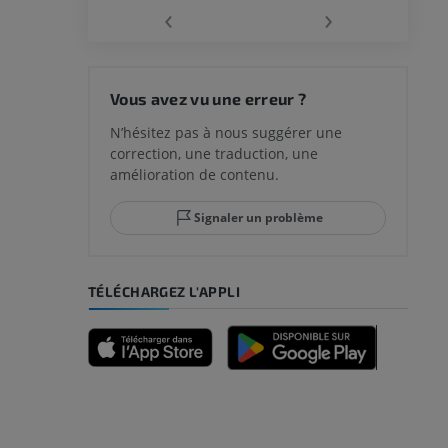
‹
›
 du genou
Vous avez vu une erreur ?
N’hésitez pas à nous suggérer une
correction, une traduction, une
lle et de
amélioration de contenu.
Signaler un problème
-pied
TÉLÉCHARGEZ L'APPLI
des membres