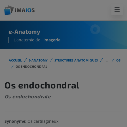
e-Anatomy
L'anatomie de l'
imagerie
ACCUEIL
E-ANATOMY
STRUCTURES ANATOMIQUES
...
OS
OS ENDOCHONDRAL
Os endochondral
Os endochondrale
Synonyme:
Os cartilagineux