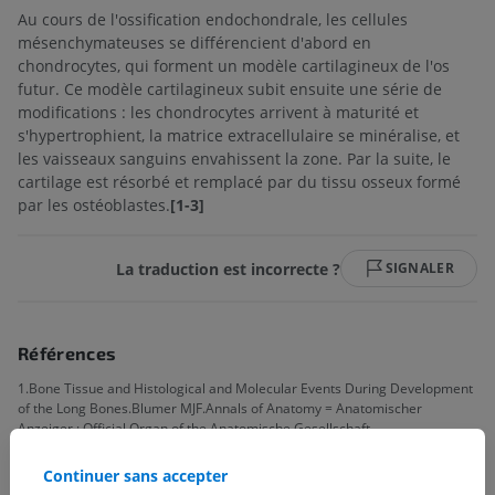
Au cours de l'ossification endochondrale, les cellules
mésenchymateuses se différencient d'abord en
chondrocytes, qui forment un modèle cartilagineux de l'os
futur. Ce modèle cartilagineux subit ensuite une série de
modifications : les chondrocytes arrivent à maturité et
s'hypertrophient, la matrice extracellulaire se minéralise, et
les vaisseaux sanguins envahissent la zone. Par la suite, le
cartilage est résorbé et remplacé par du tissu osseux formé
par les ostéoblastes.
[1-3]
La traduction est incorrecte ?
SIGNALER
Références
1.Bone Tissue and Histological and Molecular Events During Development
of the Long Bones.Blumer MJF.Annals of Anatomy = Anatomischer
Anzeiger : Official Organ of the Anatomische Gesellschaft.
2021;235:151704. doi:10.1016/j.aanat.2021.151704.
Continuer sans accepter
2.Making and Shaping Endochondral and Intramembranous Bones.Galea