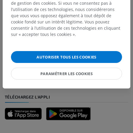
de gestion des cookies. Si vous ne consentez pas à
l’utilisation de ces technologies, nous considérerons
que vous vous opposez également à tout dépôt de
Traductions
cookie fondé sur un intérêt légitime. Vous pouvez
consentir à l’utilisation de ces technologies en cliquant
sur « accepter tous les cookies ».
Vous avez vu une erreur ?
N’hésitez pas à nous suggérer une correction, une
AUTORISER TOUS LES COOKIES
traduction, une amélioration de contenu.
PARAMÉTRER LES COOKIES
Signaler un problème
TÉLÉCHARGEZ L'APPLI