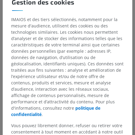
Gestion des cookies
GL, Zein MR, Allen S, Francis-West P.Developmental Dynamics : An Official
Publication of the American Association of Anatomists. 2021;250(3):414-
449. doi:10.1002/dvdy.278.
IMAIOS et des tiers sélectionnés, notamment pour la
3.Development of the Endochondral Skeleton.Long F, Ornitz DM.Cold
mesure d'audience, utilisent des cookies ou des
Spring Harbor Perspectives in Biology. 2013;5(1):a008334.
technologies similaires. Les cookies nous permettent
doi:10.1101/cshperspect.a008334.
d’analyser et de stocker des informations telles que les
caractéristiques de votre terminal ainsi que certaines
données personnelles (par exemple : adresses IP,
données de navigation, d’utilisation ou de
géolocalisation, identifiants uniques). Ces données sont
Hiérarchie anatomique
traitées aux fins suivantes : analyse et amélioration de
l’expérience utilisateur et/ou de notre offre de
contenus, produits et services, mesure et analyse
Anatomie humaine 2
d’audience, interaction avec les réseaux sociaux,
affichage de contenus personnalisés, mesure de
Corps humain
>
Systèmes musculosquelettiques
>
performance et d’attractivité du contenu. Pour plus
Système squelettique
>
Os
>
Os endochondral
d'informations, consultez notre
politique de
confidentialité
.
Structures sous-jacentes :
Il n'y a aucune structure
sous-jacente
Vous pouvez librement donner, refuser ou retirer votre
consentement à tout moment en accédant à notre outil