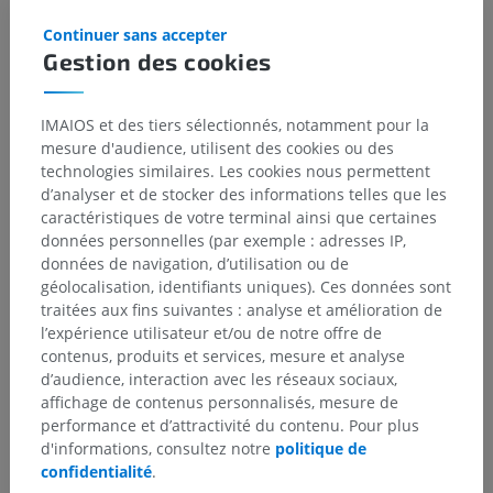
Galerie
Continuer sans accepter
Gestion des cookies
IMAIOS et des tiers sélectionnés, notamment pour la
mesure d'audience, utilisent des cookies ou des
technologies similaires. Les cookies nous permettent
d’analyser et de stocker des informations telles que les
caractéristiques de votre terminal ainsi que certaines
données personnelles (par exemple : adresses IP,
données de navigation, d’utilisation ou de
géolocalisation, identifiants uniques). Ces données sont
traitées aux fins suivantes : analyse et amélioration de
Hiérarchie anatomique
l’expérience utilisateur et/ou de notre offre de
contenus, produits et services, mesure et analyse
d’audience, interaction avec les réseaux sociaux,
Anatomie humaine 1
affichage de contenus personnalisés, mesure de
performance et d’attractivité du contenu. Pour plus
Anatomie systémique
>
Système cardiovasculaire
>
d'informations, consultez notre
politique de
Troncs et canaux lymphatiques
>
confidentialité
.
Plexus lymphatique axillaire