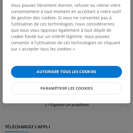
Vous pouvez librement donner, refuser ou retirer votre
Structures sous-jacentes :
Il n'y a aucune structure
consentement à tout moment en accédant à notre outil
sous-jacente
de gestion des cookies. Si vous ne consentez pas à
l’utilisation de ces technologies, nous considérerons
que vous vous opposez également à tout dépôt de
cookie fondé sur un intérêt légitime. Vous pouvez
consentir à l’utilisation de ces technologies en cliquant
Traductions
sur « accepter tous les cookies ».
AUTORISER TOUS LES COOKIES
Vous avez vu une erreur ?
N’hésitez pas à nous suggérer une correction, une
PARAMÉTRER LES COOKIES
traduction, une amélioration de contenu.
Signaler un problème
TÉLÉCHARGEZ L'APPLI