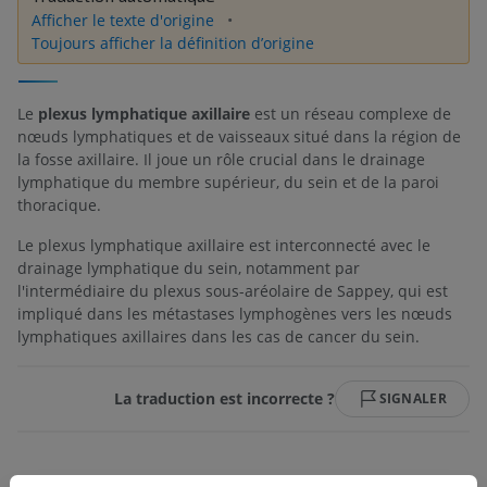
Afficher le texte d'origine
Toujours afficher la définition d’origine
Le
plexus lymphatique axillaire
est un réseau complexe de
nœuds lymphatiques et de vaisseaux situé dans la région de
la fosse axillaire. Il joue un rôle crucial dans le drainage
lymphatique du membre supérieur, du sein et de la paroi
thoracique.
Le plexus lymphatique axillaire est interconnecté avec le
drainage lymphatique du sein, notamment par
l'intermédiaire du plexus sous-aréolaire de Sappey, qui est
impliqué dans les métastases lymphogènes vers les nœuds
lymphatiques axillaires dans les cas de cancer du sein.
La traduction est incorrecte ?
SIGNALER