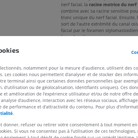
nerf facial, la
racine motrice du nerf 
combine avec sa racine sensitive po
tronc unique du nerf facial. Ensuite, l
sort de l'autre extrémité du canal os
facial par le foramen stylomastoïdien 
base du crâne.
Les neurones contenus dans la
racin
ookies
Con
nerf facial
comprennent des fibres ef
viscérales spéciales qui prennent ori
noyau moteur facial situé au sein du
électionnés, notamment pour la mesure d'audience, utilisent des c
MEMBRE SUPÉRIEUR
MEMBRE INFÉRIEUR
motoneurones innervent divers musc
s. Les cookies nous permettent d’analyser et de stocker des informa
deuxième arc branchial, tels que le 
otre terminal ainsi que certaines données personnelles (par exemple
nerf facial
stapédien (attaché à l'osselet stapes 
 d’utilisation ou de géolocalisation, identifiants uniques). Ces don
IRM du membre supérieur
Membre inféri
cavité de l'oreille moyenne), l'auricul
nerf facial
se et amélioration de l’expérience utilisateur et/ou de notre offre 
IRM
Illustrations
postérieur, l'occipital, le stylohyoïdie
 analyse d’audience, interaction avec les réseaux sociaux, affichag
PREMIUM
PREMIUM
al
postérieur du muscle digastrique. En 
 de performance et d’attractivité du contenu. Pour plus d'informat
les fibres neuronales efférentes visc
tialité
.
IRM de l'épaule
Radiographies
spéciales se canalisent à travers les 
apédien
IRM
inférieur
t donner, refuser ou retirer votre consentement à tout moment en
branches terminales du nerf facial (
Radiographies
ookies. Si vous ne consentez pas à l’utilisation de ces technologies
PREMIUM
zygomatique, buccale, mandibulaire e
GRATUIT
 également à tout dépôt de cookie fondé sur un intérêt légitime.