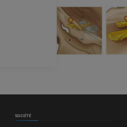
IRM
PREMIUM
PREMIUM
Artériographie du membre
supérieur
IRM de l’avant
Angiographie
IRM
GRATUIT
PREMIUM
Visible human project
Angioscanner 
Photographies
inférieurs
TDM
PREMIUM
PREMIUM
Jambe (artères 
TDM
GRATUIT
Artériographi
SOCIÉTÉ
inférieurs
Angiographie