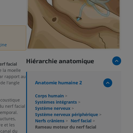
gine
Hiérarchie anatomique
rf facial
e la moelle
ar rapport au
Anatomie humaine 2
 de l'angle
Corps humain
>
acoustique
Systèmes intégrants
>
u nerf facial
Système nerveux
>
 temporal.
Système nerveux périphérique
>
uctures,
Nerfs crâniens
>
Nerf facial
>
e et les
Rameau moteur du nerf facial
 canal du