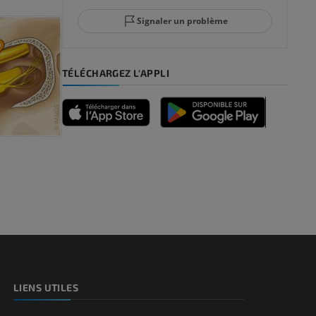
Signaler un problème
-pied
TÉLÉCHARGEZ L'APPLI
des membres
et os)
e des membres
LIENS UTILES