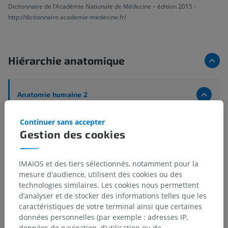
Dictionnaire de l’Académie Nationale de Médecine – édition 2015 -
http://dictionnaire.academie-medecine.fr/
Hiérarchie anatomique
Anatomie humaine 2
Corps humain
>
Régions du corps humain
>
Continuer sans accepter
Régions du membre supérieur
>
Région cubitale
Gestion des cookies
Structures sous-jacentes :
Région antérieure du coude
IMAIOS et des tiers sélectionnés, notamment pour la
Région postérieure du coude
mesure d'audience, utilisent des cookies ou des
technologies similaires. Les cookies nous permettent
d’analyser et de stocker des informations telles que les
caractéristiques de votre terminal ainsi que certaines
Anatomie humaine 1
données personnelles (par exemple : adresses IP,
données de navigation, d’utilisation ou de