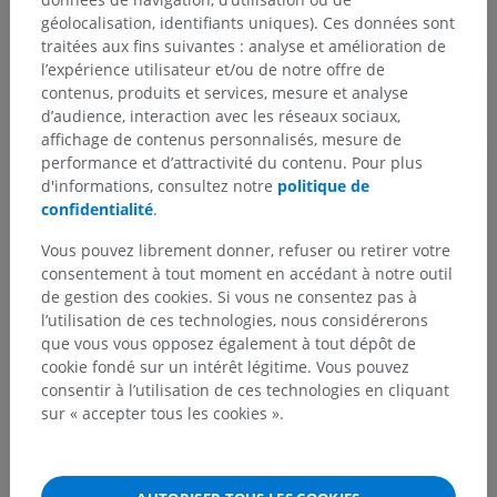
géolocalisation, identifiants uniques). Ces données sont
traitées aux fins suivantes : analyse et amélioration de
Anatomie comparée chez l’animal
l’expérience utilisateur et/ou de notre offre de
contenus, produits et services, mesure et analyse
d’audience, interaction avec les réseaux sociaux,
Traductions
affichage de contenus personnalisés, mesure de
performance et d’attractivité du contenu. Pour plus
d'informations, consultez notre
politique de
confidentialité
.
Vous avez vu une erreur ?
Vous pouvez librement donner, refuser ou retirer votre
consentement à tout moment en accédant à notre outil
N’hésitez pas à nous suggérer une correction, une
de gestion des cookies. Si vous ne consentez pas à
traduction, une amélioration de contenu.
l’utilisation de ces technologies, nous considérerons
que vous vous opposez également à tout dépôt de
Signaler un problème
cookie fondé sur un intérêt légitime. Vous pouvez
consentir à l’utilisation de ces technologies en cliquant
sur « accepter tous les cookies ».
TÉLÉCHARGEZ L'APPLI