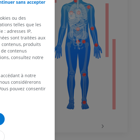
tinuer sans accepter
ts
 du membre
ookies ou des
317.
tions telles que les
 : adresses IP,
nées sont traitées aux
. Available at
terms-of-
de contenus, produits
e de contenus
 inférieur
ions, consultez notre
 accédant à notre
, nous considérerons
 Vous pouvez consentir
‹
›