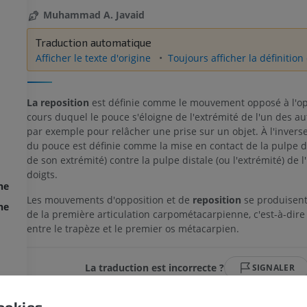
Muhammad A. Javaid
Traduction automatique
Afficher le texte d'origine
Toujours afficher la définition 
La reposition
est définie comme le mouvement opposé à l'op
cours duquel le pouce s'éloigne de l'extrémité de l'un des aut
par exemple pour relâcher une prise sur un objet. À l'inverse
du pouce est définie comme la mise en contact de la pulpe 
de son extrémité) contre la pulpe distale (ou l'extrémité) de l
doigts.
ne
Les mouvements d'opposition et de
reposition
se produisent
ne
de la première articulation carpométacarpienne, c'est-à-dire l
entre le trapèze et le premier os métacarpien.
MEMBRE SUPÉRIEUR
MEMBRE INFÉRIEUR
La traduction est incorrecte ?
SIGNALER
IRM du membre supérieur
Membre inféri
IRM
Illustrations
ookies