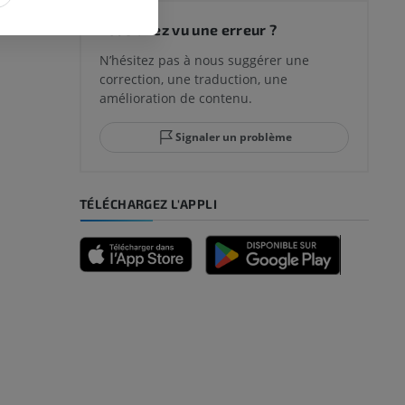
 du genou
Vous avez vu une erreur ?
N’hésitez pas à nous suggérer une
correction, une traduction, une
lle et de
amélioration de contenu.
Signaler un problème
-pied
TÉLÉCHARGEZ L'APPLI
des membres
et os)