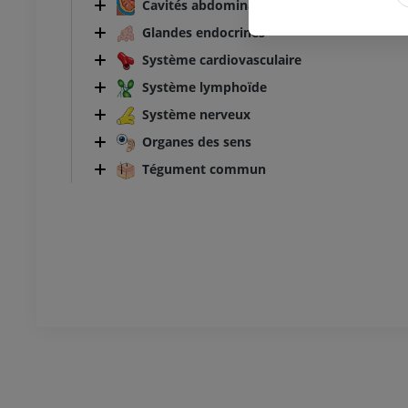
TDM de la cheville et du pied
Cavités abdominale et pelvienne
TDM
Glandes endocrines
PREMIUM
Système cardiovasculaire
Système lymphoïde
Système nerveux
Organes des sens
Tégument commun