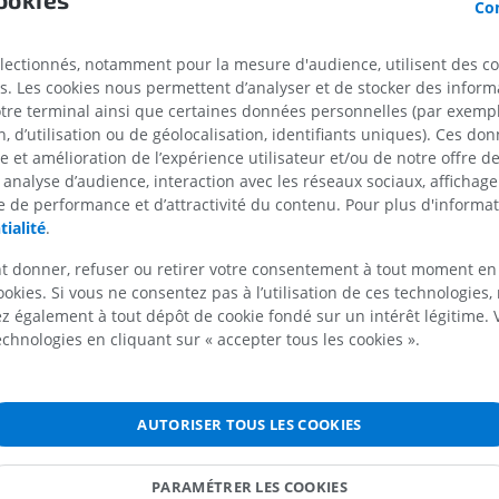
Con
PREMIUM
PREMIUM
Références
Tonkin M. (2020). Thumb opposition: its definition and my approach to i
IRM de l'épaule
Radiographies
électionnés, notamment pour la mesure d'audience, utilisent des c
measurement. Journal of Hand Surgery (European Volume). 45(3):315-
IRM
inférieur
s. Les cookies nous permettent d’analyser et de stocker des informa
doi:10.1177/1753193419889504
Radiographies
otre terminal ainsi que certaines données personnelles (par exemple
PREMIUM
GRATUIT
 d’utilisation ou de géolocalisation, identifiants uniques). Ces don
Jones, O. (2020). Anatomical terms of movement in
‘TeachMeAnatomy’
URL:
https://teachmeanatomy.info/the-basics/anatomical-terminology/
se et amélioration de l’expérience utilisateur et/ou de notre offre 
IRM du poignet
movement/
[accessed on Feb 12th, 2023]
 analyse d’audience, interaction avec les réseaux sociaux, affichag
IRM
IRM du membre
 de performance et d’attractivité du contenu. Pour plus d'informat
IRM
PREMIUM
tialité
.
PREMIUM
t donner, refuser ou retirer votre consentement à tout moment en
IRM du coude
ookies. Si vous ne consentez pas à l’utilisation de ces technologies
IRM
IRM de hanche
IRM
 également à tout dépôt de cookie fondé sur un intérêt légitime.
PREMIUM
technologies en cliquant sur « accepter tous les cookies ».
PREMIUM
IRM de la main
IRM
IRM du genou
IRM
AUTORISER TOUS LES COOKIES
PREMIUM
PREMIUM
Radiographies du membre
PARAMÉTRER LES COOKIES