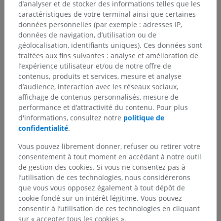
d’analyser et de stocker des informations telles que les
caractéristiques de votre terminal ainsi que certaines
données personnelles (par exemple : adresses IP,
données de navigation, d’utilisation ou de
géolocalisation, identifiants uniques). Ces données sont
traitées aux fins suivantes : analyse et amélioration de
l’expérience utilisateur et/ou de notre offre de
contenus, produits et services, mesure et analyse
d’audience, interaction avec les réseaux sociaux,
Hiérarchie anatomique
affichage de contenus personnalisés, mesure de
performance et d’attractivité du contenu. Pour plus
d'informations, consultez notre
politique de
confidentialité
.
Anatomie humaine 2
Vous pouvez librement donner, refuser ou retirer votre
Corps humain
>
Systèmes intégrants
>
consentement à tout moment en accédant à notre outil
Organes des sens
>
Oreille
>
Oreille interne
>
de gestion des cookies. Si vous ne consentez pas à
Labyrinthe membraneux
>
Labyrinthe vestibulaire
>
l’utilisation de ces technologies, nous considérerons
Sac endolymphatique
que vous vous opposez également à tout dépôt de
cookie fondé sur un intérêt légitime. Vous pouvez
Structures sous-jacentes :
Il n'y a aucune structure
consentir à l’utilisation de ces technologies en cliquant
sous-jacente
sur « accepter tous les cookies ».