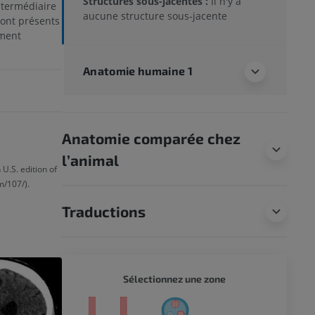
Structures sous-jacentes :
Il n'y a
ntermédiaire
aucune structure sous-jacente
sont présents
ement
Anatomie humaine 1
Anatomie comparée chez
l’animal
U.S. edition of
m/107/).
Traductions
CORPS 
Sélectionnez une zone
eur