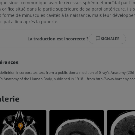
que sinus communique avec le récessus sphéno-ethmoïdal par l'i
 orifice situé dans la partie supérieure de sa paroi antérieure. Ils 
s forme de minuscules cavités à la naissance, mais leur développ
cipal a lieu après la puberté.
La traduction est incorrecte ?
SIGNALER
érences
definition incorporates text from a public domain edition of Gray's Anatomy (20th 
's Anatomy of the Human Body, published in 1918 – from http://www.bartleby.co
lerie
MEMBRE SUPÉRIEUR
MEMBRE INFÉRIEUR
IRM du membre supérieur
Membre inféri