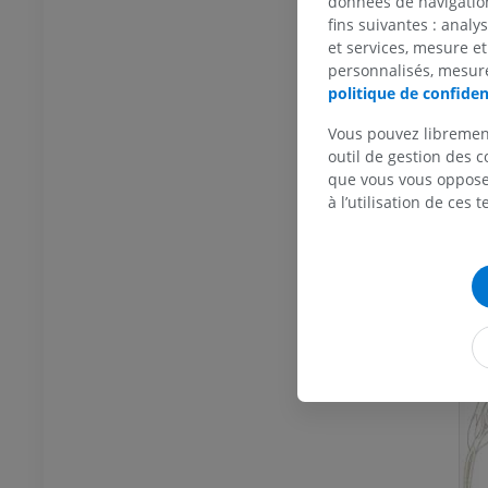
données de navigation,
fins suivantes : analy
TDM de la cheville et du pied
et services, mesure et
TDM
personnalisés, mesure
PREMIUM
politique de confiden
Vous pouvez libremen
outil de gestion des c
que vous vous opposez
à l’utilisation de ces 