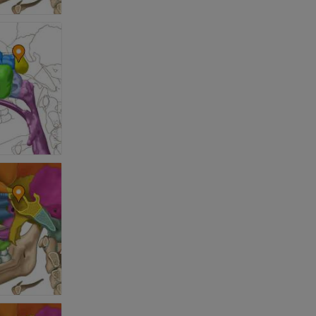
et os)
e des membres