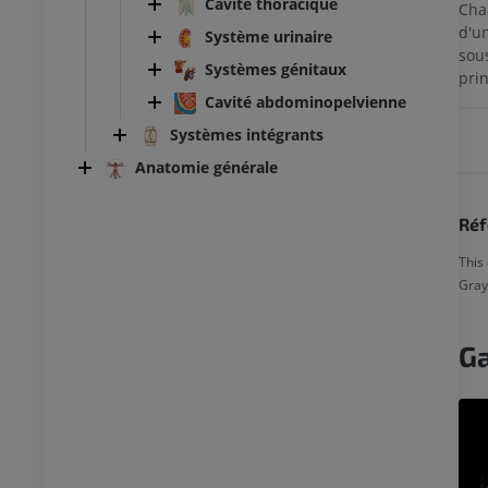
Cavité thoracique
Cha
d'un
Système urinaire
sou
Systèmes génitaux
prin
Cavité abdominopelvienne
Systèmes intégrants
Anatomie générale
Réf
This 
Gray
Ga
TARSE-PIED
 genou
IRM de la cheville