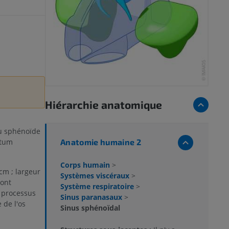
Hiérarchie anatomique
du sphénoïde
Anatomie humaine 2
ptum
Corps humain
>
cm ; largeur
Systèmes viscéraux
>
sont
Système respiratoire
>
s processus
Sinus paranasaux
>
 de l'os
Sinus sphénoïdal