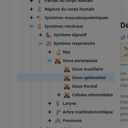
Parties du corps humain
Régions du corps humain
Systèmes musculosquelettiques
Dé
Systèmes viscéraux
Système digestif
Système respiratoire
T
Nez
Af
Sinus paranasaux
Sinus maxillaire
Les
Sinus sphénoïdal
vari
inte
Sinus frontal
Cellules ethmoïdales
Leur
tran
Larynx
exc
Arbre trachéobronchique
ptér
occi
Poumons