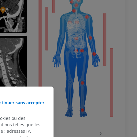
 du membre
 inférieur
tinuer sans accepter
ookies ou des
tions telles que les
‹
›
 : adresses IP,