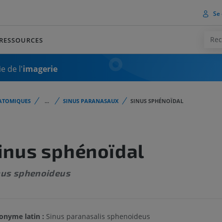
Se 
RESSOURCES
e de l'
imagerie
ATOMIQUES
...
SINUS PARANASAUX
SINUS SPHÉNOÏDAL
inus sphénoïdal
nus sphenoideus
onyme latin :
Sinus paranasalis sphenoideus