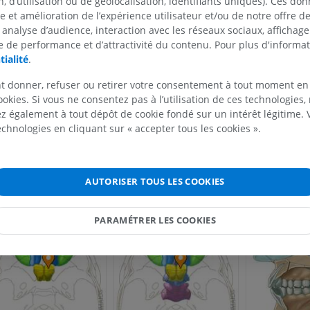
 d’utilisation ou de géolocalisation, identifiants uniques). Ces don
Radiographies du membre
se et amélioration de l’expérience utilisateur et/ou de notre offre 
supérieur
Arthroscanner
 analyse d’audience, interaction avec les réseaux sociaux, affichag
Radiographies
Arthroscanner
 de performance et d’attractivité du contenu. Pour plus d'informat
PREMIUM
PREMIUM
tialité
.
t donner, refuser ou retirer votre consentement à tout moment en
Membre supérieur
IRM de la chevi
ookies. Si vous ne consentez pas à l’utilisation de ces technologies
Illustrations
l'arrière-pied
 également à tout dépôt de cookie fondé sur un intérêt légitime.
IRM
PREMIUM
technologies en cliquant sur « accepter tous les cookies ».
PREMIUM
Artériographie du membre
supérieur
IRM de l’avant
AUTORISER TOUS LES COOKIES
Angiographie
IRM
GRATUIT
PREMIUM
PARAMÉTRER LES COOKIES
Visible human project
Angioscanner 
Photographies
inférieurs
TDM
PREMIUM
PREMIUM