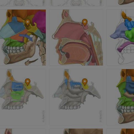
Jambe (artères 
TDM
GRATUIT
Artériographi
inférieurs
Angiographie
GRATUIT