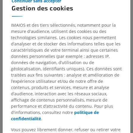
Continuer sans accepter
Gestion des cookies
IMAIOS et des tiers sélectionnés, notamment pour la
mesure d'audience, utilisent des cookies ou des
technologies similaires. Les cookies nous permettent
d’analyser et de stocker des informations telles que les
caractéristiques de votre terminal ainsi que certaines
données personnelles (par exemple : adresses IP,
Hiérarchie anatomique
données de navigation, d’utilisation ou de
géolocalisation, identifiants uniques). Ces données sont
traitées aux fins suivantes : analyse et amélioration de
Anatomie humaine 1
l’expérience utilisateur et/ou de notre offre de
contenus, produits et services, mesure et analyse
Anatomie systémique
>
d’audience, interaction avec les réseaux sociaux,
Articulations; Système articulaire
>
affichage de contenus personnalisés, mesure de
Termes généraux
>
Articulations osseuses
>
performance et d’attractivité du contenu. Pour plus
Articulation synoviale; Diarthrose
>
d'informations, consultez notre
politique de
Surface articulaire
confidentialité
.
Structures sous-jacentes :
Il n'y a aucune structure
Vous pouvez librement donner, refuser ou retirer votre