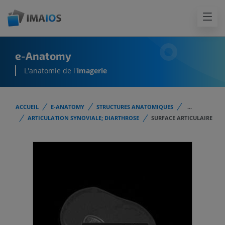
e-Anatomy
L'anatomie de l'
imagerie
ACCUEIL
E-ANATOMY
STRUCTURES ANATOMIQUES
...
ARTICULATION SYNOVIALE; DIARTHROSE
SURFACE ARTICULAIRE