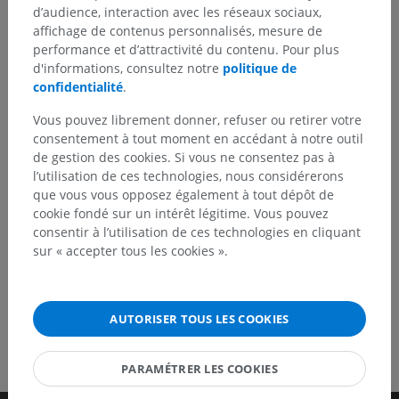
d’audience, interaction avec les réseaux sociaux,
affichage de contenus personnalisés, mesure de
Vous avez vu une erreur ?
performance et d’attractivité du contenu. Pour plus
N’hésitez pas à nous suggérer une correction, une
d'informations, consultez notre
politique de
traduction, une amélioration de contenu.
confidentialité
.
Vous pouvez librement donner, refuser ou retirer votre
Signaler un problème
consentement à tout moment en accédant à notre outil
de gestion des cookies. Si vous ne consentez pas à
l’utilisation de ces technologies, nous considérerons
TÉLÉCHARGEZ L'APPLI
que vous vous opposez également à tout dépôt de
cookie fondé sur un intérêt légitime. Vous pouvez
consentir à l’utilisation de ces technologies en cliquant
sur « accepter tous les cookies ».
AUTORISER TOUS LES COOKIES
PARAMÉTRER LES COOKIES