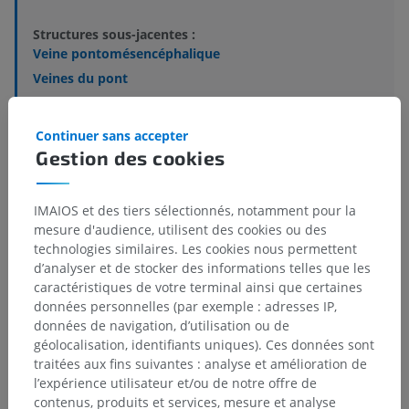
Structures sous-jacentes :
Veine pontomésencéphalique
Veines du pont
Veines de la moelle allongée
Veine du récessus latéral du quatrième ventricule
Continuer sans accepter
Veine de la citerne cérébromédullaire
Gestion des cookies
IMAIOS et des tiers sélectionnés, notamment pour la
Anatomie humaine 1
mesure d'audience, utilisent des cookies ou des
technologies similaires. Les cookies nous permettent
d’analyser et de stocker des informations telles que les
Neuroanatomie humaine
caractéristiques de votre terminal ainsi que certaines
données personnelles (par exemple : adresses IP,
données de navigation, d’utilisation ou de
géolocalisation, identifiants uniques). Ces données sont
Traductions
traitées aux fins suivantes : analyse et amélioration de
l’expérience utilisateur et/ou de notre offre de
contenus, produits et services, mesure et analyse