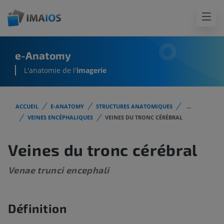
e-Anatomy
L'anatomie de l'
imagerie
ACCUEIL
E-ANATOMY
STRUCTURES ANATOMIQUES
...
VEINES ENCÉPHALIQUES
VEINES DU TRONC CÉRÉBRAL
Veines du tronc cérébral
Venae trunci encephali
Définition