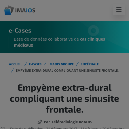
e-Cases
Base de données collaborative de
cas cliniques
médicaux
ACCUEIL
E-CASES
IMADIS GROUPE
ENCÉPHALE
EMPYÈME EXTRA-DURAL COMPLIQUANT UNE SINUSITE FRONTALE.
Empyème extra-dural
compliquant une sinusite
frontale.
Par
Téléradiologie IMADIS
Date de publication : 21 décembre 2017 | Mis à jour le 29 décembre