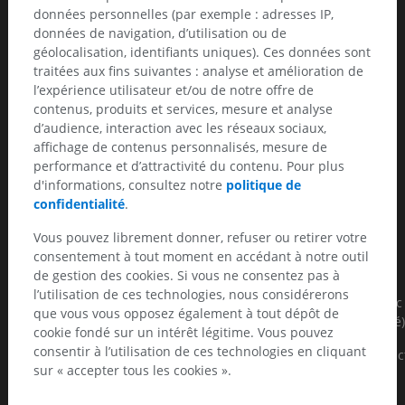
données personnelles (par exemple : adresses IP,
Pansinusite compliquée d'une atteinte méningée et
données de navigation, d’utilisation ou de
d'empyème sous dural avec effet de masse sur la ligne
géolocalisation, identifiants uniques). Ces données sont
médiane.
traitées aux fins suivantes : analyse et amélioration de
l’expérience utilisateur et/ou de notre offre de
Discussion
contenus, produits et services, mesure et analyse
d’audience, interaction avec les réseaux sociaux,
Le patient a bénéficié d'une prise en charge chirurgicale
affichage de contenus personnalisés, mesure de
combinée ORL et neurochirurgicale permettant un évolution
performance et d’attractivité du contenu. Pour plus
favorable.
d'informations, consultez notre
politique de
confidentialité
.
Points clés
Vous pouvez librement donner, refuser ou retirer votre
- Les empyèmes sont des complications rares d'infections
consentement à tout moment en accédant à notre outil
locales (sinusites, mastoidite)
de gestion des cookies. Si vous ne consentez pas à
l’utilisation de ces technologies, nous considérerons
- L'empyème peut être de topographie extra-durale (pronostic
que vous vous opposez également à tout dépôt de
plutôt bon) ou sous-durale ( pronostic nettement plus réservé)
cookie fondé sur un intérêt légitime. Vous pouvez
consentir à l’utilisation de ces technologies en cliquant
- Intérêt de l'IRM dans le bilan précis des atteintes avec impac
sur « accepter tous les cookies ».
dans la prise en charge.