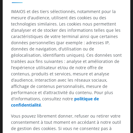
pas de rehaussement
en regard du toit des ventricules +++
IMAIOS et des tiers sélectionnés, notamment pour la
IRM :
mesure d'audience, utilisent des cookies ou des
lésions nodulaires en isosignal par rapport au
technologies similaires. Les cookies nous permettent
cortex
d’analyser et de stocker des informations telles que les
perfusion : volume sanguin cérébral identique
caractéristiques de votre terminal ainsi que certaines
au cortex
données personnelles (par exemple : adresses IP,
spectroscopie : spectre normal, pas de pic de
données de navigation, d’utilisation ou de
choline ou de diminution du pic de NAA (≠
géolocalisation, identifiants uniques). Ces données sont
tumeur)
traitées aux fins suivantes : analyse et amélioration de
l’expérience utilisateur et/ou de notre offre de
Traitement
:
contenus, produits et services, mesure et analyse
d’audience, interaction avec les réseaux sociaux,
Traitement médical de l'épilepsie
affichage de contenus personnalisés, mesure de
Traitement chirurgical : en cas de pharmacorésistance
performance et d’attractivité du contenu. Pour plus
+++
d'informations, consultez notre
politique de
exérèse de la zone épileptogène (données de
confidentialité
.
l'électroencéphalogramme)
Vous pouvez librement donner, refuser ou retirer votre
Diagnostics différentiels :
consentement à tout moment en accédant à notre outil
de gestion des cookies. Si vous ne consentez pas à
Hétérotopie :