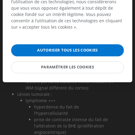
l’utilisation de ces technologies, nous considérerons
sous corticale
que vous vous opposez également à tout dépôt de
en bande (aspect de double cortex)
cookie fondé sur un intérêt légitime. Vous pouvez
Sclérose tubéreuse de Bourneville :
consentir à l’utilisation de ces technologies en cliquant
nodules sous épendymaires
sur « accepter tous les cookies ».
peuvent se calcifier
rehaussement inconstant
Séquelles périventriculaires :
hypodense
AUTORISER TOUS LES COOKIES
attraction passive de la corne ventriculaire en
regard
PARAMÉTRER LES COOKIES
Lésion infectieuse : CMV +++
patient immunodéprimé, troubles cognitifs
lésions périventriculaires mieux visibles en
IRM (signal différent du cortex)
Lésion tumorale :
lymphome +++
hyperdense du fait de
l'hypercellularité
prise de contraste intense du fait de
l'altération de la BHE (prolifération
angiocentrique)