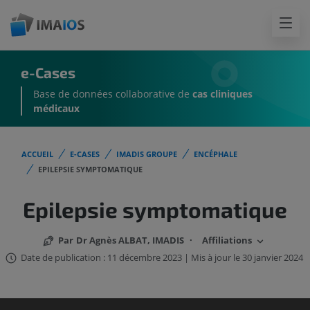
e-Cases
Base de données collaborative de
cas cliniques
médicaux
ACCUEIL
E-CASES
IMADIS GROUPE
ENCÉPHALE
EPILEPSIE SYMPTOMATIQUE
Epilepsie symptomatique
Par
Dr Agnès ALBAT, IMADIS
·
Affiliations
Date de publication : 11 décembre 2023 | Mis à jour le 30 janvier 2024
IMAIOS DICOM Viewer n'a pas été