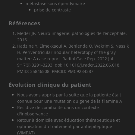
métastase sous épendymaire
prise de contraste
Références
Meder JF. Neuro-imagerie: pathologies de l’encéphale.
2016
Hadzine Y, Elmekkaoui A, Benlenda O, Wakrim S, Nassik
H. Periventricular nodular heterotopy of the gray
matter: A case report. Radiol Case Rep. 2022 Jul
9;17(9):3291-3293. doi: 10.1016/j.radcr.2022.06.018.
PMID: 35846508; PMCID: PMC9284387.
Évolution clinique du patient
Nous avons appris par la suite que la patiente était
connue pour une mutation du gène de la filamine A
Récidive de comitialité dans un contexte
d'inobservance
Retour à domicile avec éducation thérapeutique et
optimisation du traitement par antiépileptique
(VIMPAT)