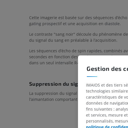
Cette imagerie est basée sur des séquences d’écho d
gating prospectif et une acquisition en diastole.
Le contraste "sang noir" découle du phénomène de 
du signal du sang en préalable à l’acquisition.
Les séquences d’écho de spin rapides, combinés ave
secondes en fonction des machines). Les séquences
dans un seul intervalle R-R (un battement cardiaque
Gestion des c
Suppression du signal du sang (Dark b
IMAIOS et des tiers s
technologies similaire
La suppression du signal du sang, pour obtenir un 
caractéristiques de v
l’aimantation comportant une double inversion :
données de navigation,
fins suivantes : analy
et services, mesure et
personnalisés, mesure
politique de confiden