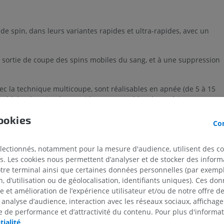
e spin, dans leurs variantes rapides et ultra-rapides, avec un
sortie de coupe des spins mobiles du sang, et à une suppression
c la technique multicoupe, sont réalisables en apnée (de 5 à 15
 d’écho de spin ultra-rapides sont capables d’acquérir une coupe
). L’apnée n’est alors pas indispensable.
ookies
Con
lood / Presto)
électionnés, notamment pour la mesure d'audience, utilisent des c
s. Les cookies nous permettent d’analyser et de stocker des informa
contraste "sang noir", consiste en un motif de préparation de
otre terminal ainsi que certaines données personnelles (par exemple
 d’utilisation ou de géolocalisation, identifiants uniques). Ces don
se et amélioration de l’expérience utilisateur et/ou de notre offre 
 analyse d’audience, interaction avec les réseaux sociaux, affichag
 de performance et d’attractivité du contenu. Pour plus d'informat
tialité
.