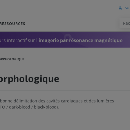
Se 
RESSOURCES
rs interactif sur l'
imagerie par résonance magnétique
ORPHOLOGIQUE
orphologique
bonne délimitation des cavités cardiaques et des lumières
TO / dark-blood / black-blood).