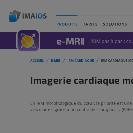
PRODUITS
TARIFS
SOLUTIONS
(current)
e-MRI
L'IRM pas à pas : cou
ACCUEIL
E-MRI
IRM CARDIAQUE
IRM CARDIAQUE M
Imagerie cardiaque m
En IRM morphologique du cœur, la priorité est une 
vasculaires, grâce à un contraste "sang noir » (PRES