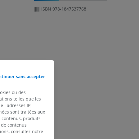
ISBN 978-1847537768
tinuer sans accepter
ookies ou des
tions telles que les
 : adresses IP,
nées sont traitées aux
de contenus, produits
e de contenus
ions, consultez notre