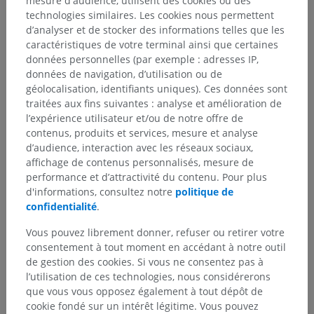
mesure d'audience, utilisent des cookies ou des
technologies similaires. Les cookies nous permettent
d’analyser et de stocker des informations telles que les
caractéristiques de votre terminal ainsi que certaines
données personnelles (par exemple : adresses IP,
données de navigation, d’utilisation ou de
géolocalisation, identifiants uniques). Ces données sont
STANDARD COUNTER
traitées aux fins suivantes : analyse et amélioration de
IMAIOS apporte une transparence
l’expérience utilisateur et/ou de notre offre de
totale à ses clients en fournissant le
contenus, produits et services, mesure et analyse
reporting COUNTER 5
d’audience, interaction avec les réseaux sociaux,
affichage de contenus personnalisés, mesure de
Scholarly iQ et IMAIOS ont annoncé aujourd'hui
performance et d’attractivité du contenu. Pour plus
que les statistiques d'utilisation d'IMAIOS pour la
d'informations, consultez notre
politique de
période de janvier à mars 2020 pour son atlas
confidentialité
.
interactif d'anatomie humaine, e-Anatomy et son
Vous pouvez librement donner, refuser ou retirer votre
atlas d'anatomie vétérinaire, vet-Anatomy sont
consentement à tout moment en accédant à notre outil
maintenant disponibles en utilisant les dernières
de gestion des cookies. Si vous ne consentez pas à
normes COUNTER Release 5 (R5) sur
l’utilisation de ces technologies, nous considérerons
www.imaios.com.
que vous vous opposez également à tout dépôt de
cookie fondé sur un intérêt légitime. Vous pouvez