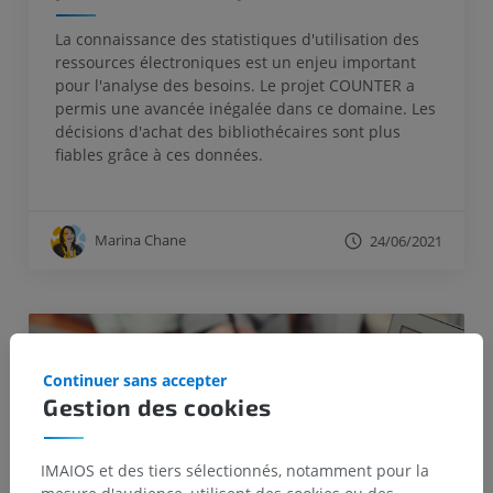
La connaissance des statistiques d'utilisation des
ressources électroniques est un enjeu important
pour l'analyse des besoins. Le projet COUNTER a
permis une avancée inégalée dans ce domaine. Les
décisions d'achat des bibliothécaires sont plus
fiables grâce à ces données.
Marina Chane
24/06/2021
Continuer sans accepter
Gestion des cookies
IMAIOS et des tiers sélectionnés, notamment pour la