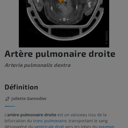
Artère pulmonaire droite
Arteria pulmonalis dextra
Définition
Juliette Garnodier
L’
artère pulmonaire droite
est un vaisseau issu de la
bifurcation du
tronc pulmonaire
, transportant le sang
désoxygéné du
ventricule droit
vers les lobes du
poumon