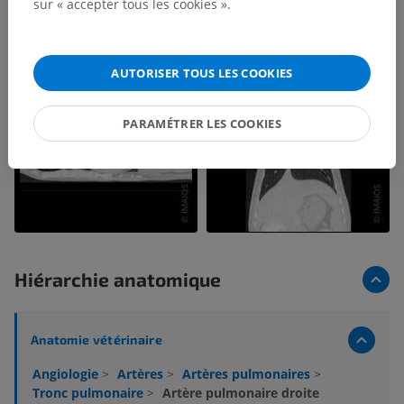
sur « accepter tous les cookies ».
AUTORISER TOUS LES COOKIES
PARAMÉTRER LES COOKIES
Hiérarchie anatomique
Anatomie vétérinaire
Angiologie
>
Artères
>
Artères pulmonaires
>
Tronc pulmonaire
>
Artère pulmonaire droite